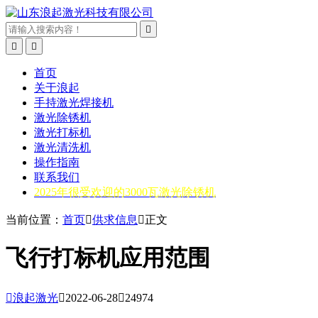



首页
关于浪起
手持激光焊接机
激光除锈机
激光打标机
激光清洗机
操作指南
联系我们
2025年很受欢迎的3000瓦激光除锈机
当前位置：
首页

供求信息

正文
飞行打标机应用范围

浪起激光

2022-06-28

24974