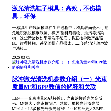
激光清洗鞋子模具：高效，不伤模
具，环保
一.模具生产残留模具在生产过程中，模具表面会不可避
免地积累脱模剂残留、橡胶/塑料附着物、油污等污染
物，这些污染物如果清洗不彻底，将直接导致产品瑕
疵、纹理模糊、甚至整批产品报废。二.传统清洗超声波
与洗模...
2026-03-05
脉冲激光清洗机参数介绍（一）光束
质量M²和BPP数值的解释和关联
1.M²-------光束质量M²越接近1，光束越接近完美高斯
光。M²越大，光束越“乱”、越散。单模光纤激光器
M²≈1.1～1.3多模光纤激光器M²=2～10甚至更大2.BPP-...