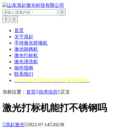



首页
关于浪起
手持激光焊接机
激光除锈机
激光打标机
激光清洗机
操作指南
联系我们
2025年很受欢迎的3000瓦激光除锈机
当前位置：
首页

供求信息

正文
激光打标机能打不锈钢吗

浪起激光

2022-07-14

20238