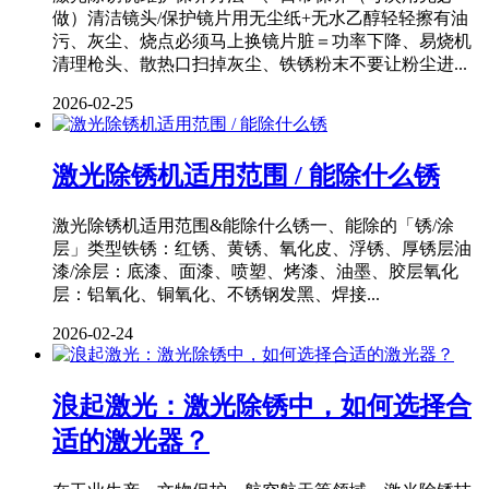
做）清洁镜头/保护镜片用无尘纸+无水乙醇轻轻擦有油
污、灰尘、烧点必须马上换镜片脏＝功率下降、易烧机
清理枪头、散热口扫掉灰尘、铁锈粉末不要让粉尘进...
2026-02-25
激光除锈机适用范围 / 能除什么锈
激光除锈机适用范围&能除什么锈一、能除的「锈/涂
层」类型铁锈：红锈、黄锈、氧化皮、浮锈、厚锈层油
漆/涂层：底漆、面漆、喷塑、烤漆、油墨、胶层氧化
层：铝氧化、铜氧化、不锈钢发黑、焊接...
2026-02-24
浪起激光：激光除锈中，如何选择合
适的激光器？