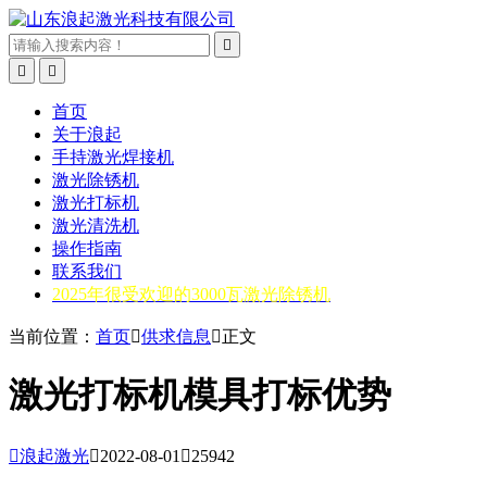



首页
关于浪起
手持激光焊接机
激光除锈机
激光打标机
激光清洗机
操作指南
联系我们
2025年很受欢迎的3000瓦激光除锈机
当前位置：
首页

供求信息

正文
激光打标机模具打标优势

浪起激光

2022-08-01

25942