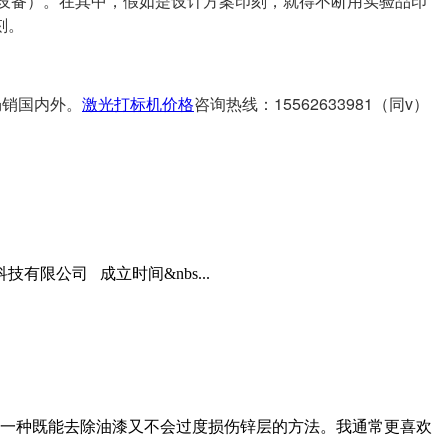
踩设备）。在其中，假如是设计方案印刻，就得不断用实验品印
刻。
畅销国内外。
激光打标机价格
咨询热线：15562633981（同v）
限公司 成立时间&nbs...
一种既能去除油漆又不会过度损伤锌层的方法。我通常更喜欢