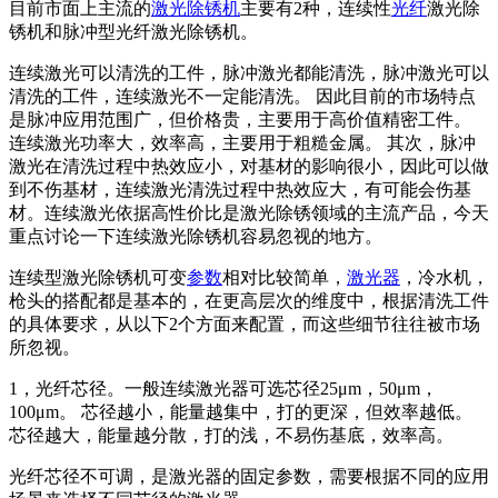
目前市面上主流的
激光除锈机
主要有2种，连续性
光纤
激光除
锈机和脉冲型光纤激光除锈机。
连续激光可以清洗的工件，脉冲激光都能清洗，脉冲激光可以
清洗的工件，连续激光不一定能清洗。 因此目前的市场特点
是脉冲应用范围广，但价格贵，主要用于高价值精密工件。
连续激光功率大，效率高，主要用于粗糙金属。 其次，脉冲
激光在清洗过程中热效应小，对基材的影响很小，因此可以做
到不伤基材，连续激光清洗过程中热效应大，有可能会伤基
材。连续激光依据高性价比是激光除锈领域的主流产品，今天
重点讨论一下连续激光除锈机容易忽视的地方。
连续型激光除锈机可变
参数
相对比较简单，
激光器
，冷水机，
枪头的搭配都是基本的，在更高层次的维度中，根据清洗工件
的具体要求，从以下2个方面来配置，而这些细节往往被市场
所忽视。
1，光纤芯径。一般连续激光器可选芯径25μm，50μm，
100μm。 芯径越小，能量越集中，打的更深，但效率越低。
芯径越大，能量越分散，打的浅，不易伤基底，效率高。
光纤芯径不可调，是激光器的固定参数，需要根据不同的应用