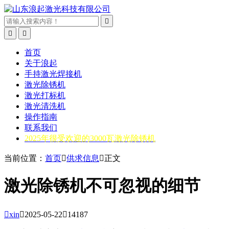



首页
关于浪起
手持激光焊接机
激光除锈机
激光打标机
激光清洗机
操作指南
联系我们
2025年很受欢迎的3000瓦激光除锈机
当前位置：
首页

供求信息

正文
激光除锈机不可忽视的细节

xin

2025-05-22

14187