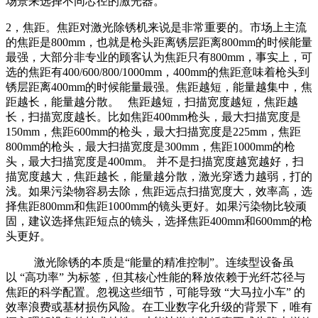
场景来选择不同芯径的激光器。
2，焦距。焦距对激光除锈机来说是非常重要的。市场上主流
的焦距是800mm，也就是枪头距离锈层距离800mm的时候能量
最强，大部分非专业的顾客认为焦距只有800mm，事实上，可
选的焦距有400/600/800/1000mm，400mm的焦距意味着枪头到
锈层距离400mm的时候能量最强。焦距越短，能量越集中，焦
距越长，能量越分散。 焦距越短，扫描宽度越短，焦距越
长，扫描宽度越长。比如焦距400mm枪头，最大扫描宽度是
150mm，焦距600mm的枪头，最大扫描宽度是225mm，焦距
800mm的枪头，最大扫描宽度是300mm，焦距1000mm的枪
头，最大扫描宽度是400mm。 并不是扫描宽度越宽越好，扫
描宽度越大，焦距越长，能量越分散，激光穿透力越弱，打的
浅。如果污染物容易去除，焦距远点扫描宽度大，效率高，选
择焦距800mm和焦距1000mm的镜头更好。如果污染物比较顽
固，建议选择焦距短点的镜头，选择焦距400mm和600mm的枪
头更好。
激光除锈的本质是“能量的精准控制”。连续型设备虽
以 “高功率” 为标签，但其核心性能的释放依赖于光纤芯径与
焦距的科学配置。忽视这些细节，可能导致 “大马拉小车” 的
效率浪费或基材损伤风险。在工业数字化升级的背景下，唯有