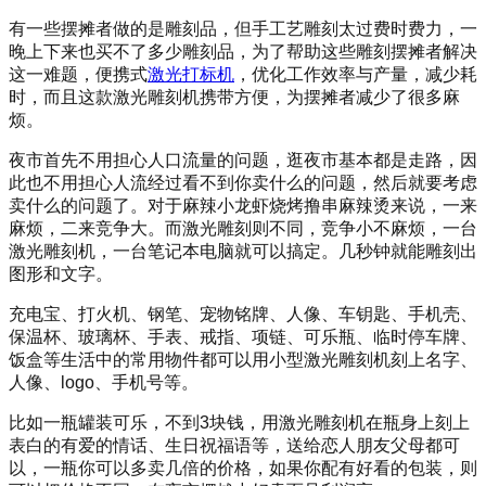
有一些摆摊者做的是雕刻品，但手工艺雕刻太过费时费力，一
晚上下来也买不了多少雕刻品，为了帮助这些雕刻摆摊者解决
这一难题，便携式
激光打标机
，优化工作效率与产量，减少耗
时，而且这款激光雕刻机携带方便，为摆摊者减少了很多麻
烦。
夜市首先不用担心人口流量的问题，逛夜市基本都是走路，因
此也不用担心人流经过看不到你卖什么的问题，然后就要考虑
卖什么的问题了。对于麻辣小龙虾烧烤撸串麻辣烫来说，一来
麻烦，二来竞争大。而激光雕刻则不同，竞争小不麻烦，一台
激光雕刻机，一台笔记本电脑就可以搞定。几秒钟就能雕刻出
图形和文字。
充电宝、打火机、钢笔、宠物铭牌、人像、车钥匙、手机壳、
保温杯、玻璃杯、手表、戒指、项链、可乐瓶、临时停车牌、
饭盒等生活中的常用物件都可以用小型激光雕刻机刻上名字、
人像、logo、手机号等。
比如一瓶罐装可乐，不到3块钱，用激光雕刻机在瓶身上刻上
表白的有爱的情话、生日祝福语等，送给恋人朋友父母都可
以，一瓶你可以多卖几倍的价格，如果你配有好看的包装，则