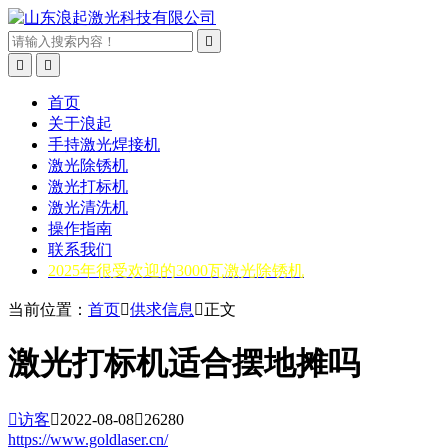



首页
关于浪起
手持激光焊接机
激光除锈机
激光打标机
激光清洗机
操作指南
联系我们
2025年很受欢迎的3000瓦激光除锈机
当前位置：
首页

供求信息

正文
激光打标机适合摆地摊吗

访客

2022-08-08

26280
https://www.goldlaser.cn/