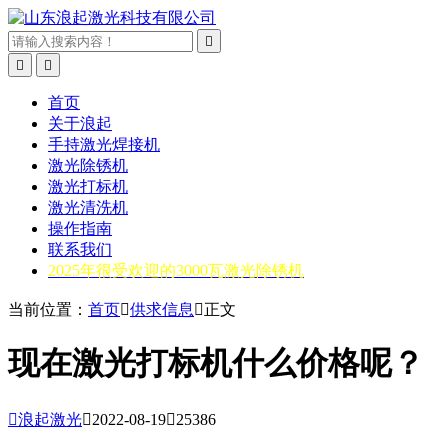



首页
关于浪起
手持激光焊接机
激光除锈机
激光打标机
激光清洗机
操作指南
联系我们
2025年很受欢迎的3000瓦激光除锈机
当前位置：
首页

供求信息

正文
现在激光打标机什么价格呢？

浪起激光

2022-08-19

25386