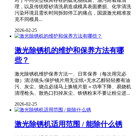
对于不同类型模具存在的硫化物残留、油污附着难清
理，以及传统喷砂清洗易造成模具表面磨损、化学清洗
污染环境且需长时间拆卸停工的痛点，国源激光精准攻
克不同模具...
2026-02-25
激光除锈机的维护和保养方法有哪
些？
激光除锈机维护保养方法一、日常保养（每次用完必
做）清洁镜头/保护镜片用无尘纸+无水乙醇轻轻擦有油
污、灰尘、烧点必须马上换镜片脏＝功率下降、易烧机
清理枪头、散热口扫掉灰尘、铁锈粉末不要让粉尘进...
2026-02-25
激光除锈机适用范围 / 能除什么锈