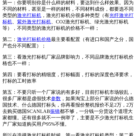
第一：你要明别你是什么样的材料，要达到什么样效果。因为
不同的材料，甚至是一样的材料，不同材料成份，都要选不同
类型的
激光打标机
，激光打标机分很多种类型（有
光纤激光打
标机
、
紫外激光打标机
、CO2激光打标机、绿光激光打标机
等），不同类型的激光打标机的价格不一样；
第二：
激光打标机价格
最主要看配置（有进口和国产之分，国
产也分不同配置）；
第三：看激光打标机厂家品牌影响力，不同品牌激光打标机价
格也不一样；
第四：要看打标的精细度，打标幅面，打标的深度色泽要求，
打标的工时效率
第五：不要只听一个厂家说的有多好，目前打标机市场较乱，
很多厂家都是虚假技术
参数
，如果淘宝上部分厂家说的什么德
国技术、什么德国打标头，你再看报价整机报价不足2万，2万
去购买德国SCANLAB
振镜
都不够，一分钱一分货这个道理大
家都懂。还有很多就不一一例举了，主要是不少激光打标机生
产厂家知道购买用户95%不懂。
所以在选择激光打标机时候，第一看激光打标机类型；第二看