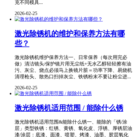
克不同模具...
2026-02-25
激光除锈机的维护和保养方法有哪
些？
激光除锈机维护保养方法一、日常保养（每次用完必
做）清洁镜头/保护镜片用无尘纸+无水乙醇轻轻擦有油
污、灰尘、烧点必须马上换镜片脏＝功率下降、易烧机
清理枪头、散热口扫掉灰尘、铁锈粉末不要让粉尘进...
2026-02-25
激光除锈机适用范围 / 能除什么锈
激光除锈机适用范围&能除什么锈一、能除的「锈/涂
层」类型铁锈：红锈、黄锈、氧化皮、浮锈、厚锈层油
漆/涂层：底漆、面漆、喷塑、烤漆、油墨、胶层氧化