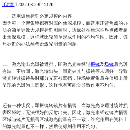

访客

2022-08-29

15170
一、选用偏焦标刻必定规模的内容
因为每一个聚集镜都有对应的焦深规模，而选用违背焦点的办
法会简单导致大规模标刻图画时，边缘处在焦深临界点或者超
出焦深规模，这样就比较简单形成作用的不均匀性，因此，偏
焦标刻的办法须考虑激光能量的问题。
二、激光输出光斑被遮挡，即激光光束经过
振镜
及
场镜
后光斑
有缺，不够圆，激光输出头、固定夹具与振镜等未调好，导致
激光经过振镜头时部分光斑被遮挡，经场镜聚集后在倍频上所
呈现的光斑为非圆形，这样也有可能会导致作用不均匀。
还有一种状况，即振镜转镜片有损害，当激光光束通过镜片损
害区域时，无法很好的反射出去。因此，激光束经过镜片损害
区域与镜片无损害区域激光能量有不一致，终究作用在资料上
的激光能量也不一样，然后使标刻作用不均匀。