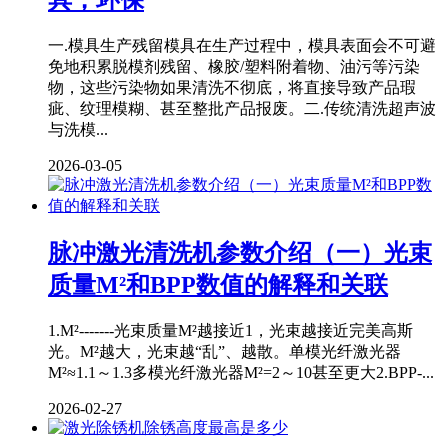
具，环保
一.模具生产残留模具在生产过程中，模具表面会不可避
免地积累脱模剂残留、橡胶/塑料附着物、油污等污染
物，这些污染物如果清洗不彻底，将直接导致产品瑕
疵、纹理模糊、甚至整批产品报废。二.传统清洗超声波
与洗模...
2026-03-05
脉冲激光清洗机参数介绍（一）光束
质量M²和BPP数值的解释和关联
1.M²-------光束质量M²越接近1，光束越接近完美高斯
光。M²越大，光束越“乱”、越散。单模光纤激光器
M²≈1.1～1.3多模光纤激光器M²=2～10甚至更大2.BPP-...
2026-02-27