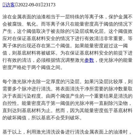

访客

2022-09-01

23173
涂在金属表面的油漆相当于一层特殊的等离子体，保护金属不
会被腐蚀、氧化。而等离子体只在能量密度高于阈值的情况下
产生，这个阈值取决于被去除的污染层或氧化层。这个阈值效
应对在保证基底材料安全的情况下进行有效清洁非常重要。等
离子体的出现还存在第二个阈值。如果能量密度超过这一阈
值，则基底材料将被破坏。为在保证基底材料安全的前提下进
行有效的清洁，必须根据情况调整激光
参数
，使光脉冲的能量
密度严格处于两个阈值之间。
每个激光脉冲去除一定厚度的污染层。如果污染层比较厚，则
需要多个脉冲进行清洗。将表面清洗干净所需要的脉冲数量取
决于表面污染程度。由两个阈值产生的一个重要结果是清洗的
自控性。能量密度高于第一阈值的光脉冲将一直剔除污染物，
直到达到基底材料为止。然而，因为其能量密度低于基底材料
的破坏阈值，所以基底不会受到破坏。
基于以上，利用激光清洗设备进行清洗金属表面上的油漆时，