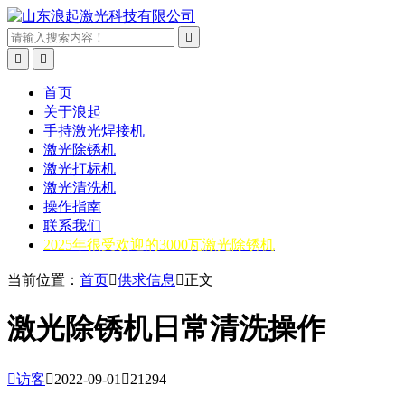



首页
关于浪起
手持激光焊接机
激光除锈机
激光打标机
激光清洗机
操作指南
联系我们
2025年很受欢迎的3000瓦激光除锈机
当前位置：
首页

供求信息

正文
激光除锈机日常清洗操作

访客

2022-09-01

21294