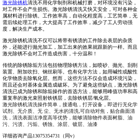
激光除锈机
清洗不用化学制剂和机械打磨，对环境没有污染，
对工件不会产生损伤。激光除锈清洗又快又安全，可对各种金
属材料进行除锈。工作效率高，自动化程度高，工艺简单，无
需后续处理工作，大大提高了工作效率，减少了工人劳动强
度，解决生产成本。
激光除锈机清洗不仅可以将带有锈渍的工件除去表层的杂质
外，还能进行抛光加工，加工出来的效果就跟新的一样。而且
激光除锈不会对工件造成伤害，十分温和！
传统的除锈除垢方法包括物理除锈方法，如喷砂、抛光、刮削
装置、附加吹扫、钢丝刷等。也有化学方法，如用碱性或酸性
化学物质去除氧化层。然而，这些方法不仅会造成环境污染，
而且还会对基体金属造成破坏。为了避免这些缺点，激光除锈
清洗已成为除锈和除垢操作的首选方法，能够用峰值功率和高
重复率的激光束照射铁锈层，去除铁锈层/氧化层。
激光除锈机清洗操作简单，接通电，打开设备，即进行无化学
试剂、无介质、无 尘、无水的清洗,可自动对焦，贴合曲面清
洗，清洗表面洁净度高等优势，能够清除物件表面树脂、油
污、污渍、污垢、锈蚀、涂层、镀层、油漆
详细咨询产品13075354731（同v）