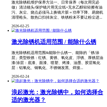
激光除锈机维护保养方法一、日常保养（每次用完必
做）清洁镜头/保护镜片用无尘纸+无水乙醇轻轻擦有油
污、灰尘、烧点必须马上换镜片脏＝功率下降、易烧机
清理枪头、散热口扫掉灰尘、铁锈粉末不要让粉尘进...
2026-02-25
激光除锈机适用范围 / 能除什么锈
激光除锈机适用范围&能除什么锈一、能除的「锈/涂
层」类型铁锈：红锈、黄锈、氧化皮、浮锈、厚锈层油
漆/涂层：底漆、面漆、喷塑、烤漆、油墨、胶层氧化
层：铝氧化、铜氧化、不锈钢发黑、焊接...
2026-02-24
浪起激光：激光除锈中，如何选择合
适的激光器？