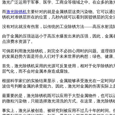
激光广泛运用于军事、医学、工商业等领域之中。在众多的激
而
激光除锈机
主要针对的就是金属锈层这类污染物。它可以通
锈机对准锈层所在的位置，几秒内就可以看到斑驳锈层的完全
没有对比就没有伤害，以传统的工业除锈方法——高压水射流
由于金属的压强远远小于高压水爆发出来的压强，因此，金属
点浪费水资源了。
可倘若利用激光除锈机，则完全不必担心用时的问题。道理很
的发展趋势方面是符合人们对于未来世界的构想：绿色、健康
首先，激光除锈机采用的光源可反复使用，相对于化学除锈的
层气化，而不会对金属本身造成腐蚀。
根据科学家们的实验结果显示，金属能够承受激光在一定时间
波信号判断金属的承受能力。因此，激光对金属的伤害实际上
最重要的是，激光除锈机既可以应用于大型金属物件，也可以
的微粒污染物，只能选择激光清洗的方式。在这里，激光除锈
事实上，激光从被创造、被研究到被应用不过几十年的时间。