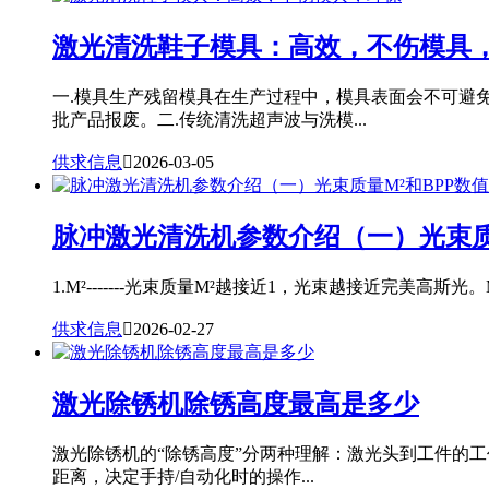
激光清洗鞋子模具：高效，不伤模具
一.模具生产残留模具在生产过程中，模具表面会不可避
批产品报废。二.传统清洗超声波与洗模...
供求信息

2026-03-05
脉冲激光清洗机参数介绍（一）光束质
1.M²-------光束质量M²越接近1，光束越接近完美高斯光。
供求信息

2026-02-27
激光除锈机除锈高度最高是多少
激光除锈机的“除锈高度”分两种理解：激光头到工件的
距离，决定手持/自动化时的操作...