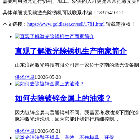
需要利用激光进行切割、加工。爱美的人群更是常常把激光美
具体详细或采购激光除锈机可以联系小编：18375410121
本文链接：
https://www.goldlaser.cn/sell/1781.html
转载需授权！
直观了解激光除锈机生产商家简介
山东浪起激光科技有限公司是一家位于济南的激光设备制造
供求信息

2026-05-28
如何去除镀锌金属上的油漆？
因为镀锌金属与普通钢材不同。我需要考虑油漆下面的涂
脉冲激光清洗机，因为它能让我进行精细控制...
供求信息

2026-05-21