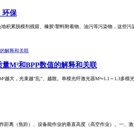
，环保
免地积累脱模剂残留、橡胶/塑料附着物、油污等污染物，这些
量M²和BPP数值的解释和关联
M²越大，光束越“乱”、越散。单模光纤激光器M²≈1.1～1.3多模光纤激
工作距离（焦距）、设备能作业的垂直高度（高空作业）。一、