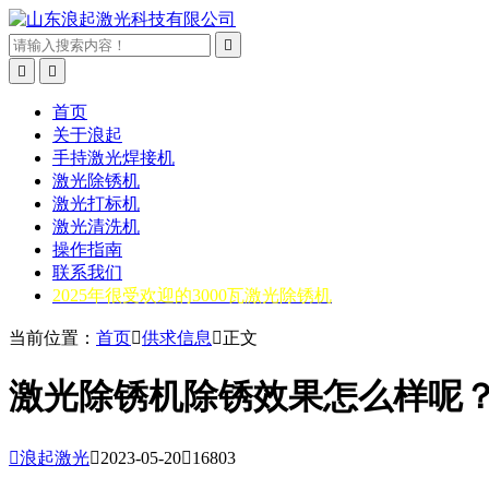



首页
关于浪起
手持激光焊接机
激光除锈机
激光打标机
激光清洗机
操作指南
联系我们
2025年很受欢迎的3000瓦激光除锈机
当前位置：
首页

供求信息

正文
激光除锈机除锈效果怎么样呢

浪起激光

2023-05-20

16803