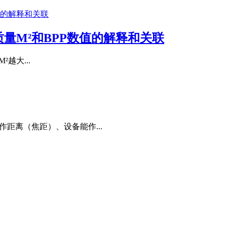
量M²和BPP数值的解释和关联
²越大...
距离（焦距）、设备能作...