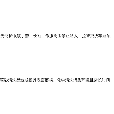
护激光防护眼镜手套、长袖工作服周围禁止站人，拉警戒线车厢预
喷砂清洗易造成模具表面磨损、化学清洗污染环境且需长时间