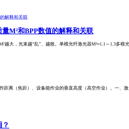
量M²和BPP数值的解释和关联
M²越大，光束越“乱”、越散。单模光纤激光器M²≈1.1～1.3多模光纤激
工作距离（焦距）、设备能作业的垂直高度（高空作业）。一、
厢？