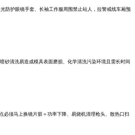
护激光防护眼镜手套、长袖工作服周围禁止站人，拉警戒线车厢预
喷砂清洗易造成模具表面磨损、化学清洗污染环境且需长时间
烧点必须马上换镜片脏＝功率下降、易烧机清理枪头、散热口扫