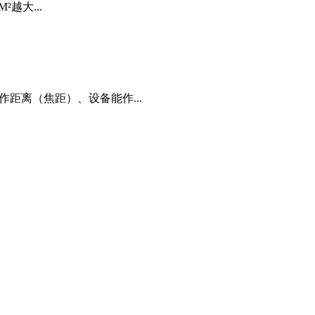
²越大...
距离（焦距）、设备能作...