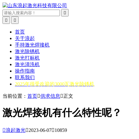



首页
关于浪起
手持激光焊接机
激光除锈机
激光打标机
激光清洗机
操作指南
联系我们
2025年很受欢迎的3000瓦激光除锈机
当前位置：
首页

供求信息

正文
激光焊接机有什么特性呢？

浪起激光

2023-06-07

10859