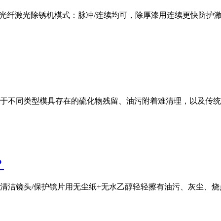
00W光纤激光除锈机模式：脉冲/连续均可，除厚漆用连续更快防
于不同类型模具存在的硫化物残留、油污附着难清理，以及传统
？
清洁镜头/保护镜片用无尘纸+无水乙醇轻轻擦有油污、灰尘、