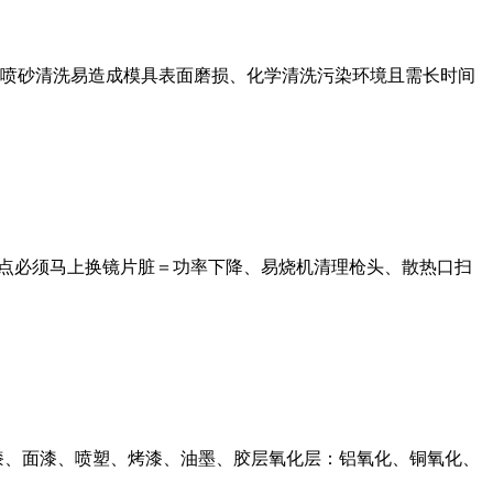
喷砂清洗易造成模具表面磨损、化学清洗污染环境且需长时间
烧点必须马上换镜片脏＝功率下降、易烧机清理枪头、散热口扫
漆、面漆、喷塑、烤漆、油墨、胶层氧化层：铝氧化、铜氧化、