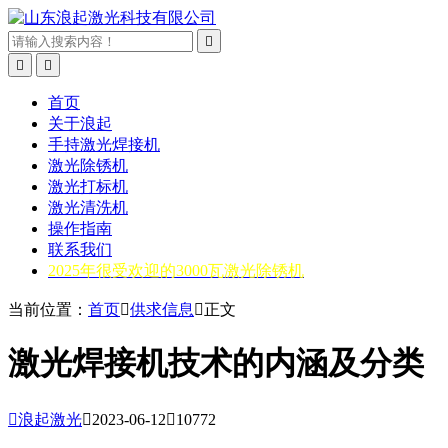



首页
关于浪起
手持激光焊接机
激光除锈机
激光打标机
激光清洗机
操作指南
联系我们
2025年很受欢迎的3000瓦激光除锈机
当前位置：
首页

供求信息

正文
激光焊接机技术的内涵及分类

浪起激光

2023-06-12

10772