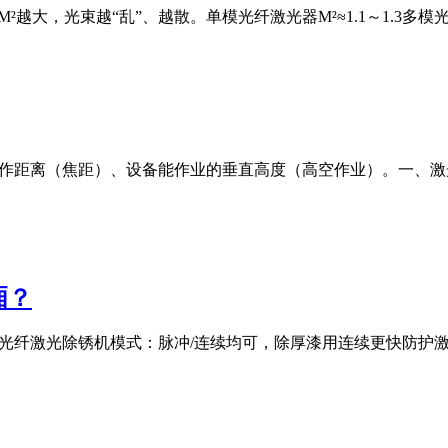
M²越大，光束越“乱”、越散。单模光纤激光器M²≈1.1～1.3多模光纤激
工作距离（焦距）、设备能作业的垂直高度（高空作业）。一、
厢？
00W光纤激光除锈机模式：脉冲/连续均可，除厚漆用连续更快防