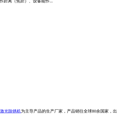
距离（焦距）、设备能作...
激光除锈机
为主导产品的生产厂家，产品销往全球80余国家，出口品