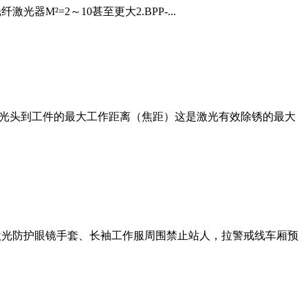
光器M²=2～10甚至更大2.BPP-...
激光头到工件的最大工作距离（焦距）这是激光有效除锈的最大
护激光防护眼镜手套、长袖工作服周围禁止站人，拉警戒线车厢预