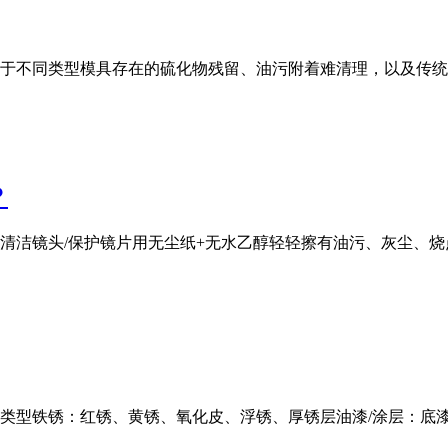
于不同类型模具存在的硫化物残留、油污附着难清理，以及传统
？
清洁镜头/保护镜片用无尘纸+无水乙醇轻轻擦有油污、灰尘、
」类型铁锈：红锈、黄锈、氧化皮、浮锈、厚锈层油漆/涂层：底