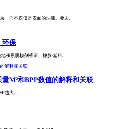
，而不仅仅是表面的油漆。要去...
，环保
积累脱模剂残留、橡胶/塑料...
量M²和BPP数值的解释和关联
²越大...