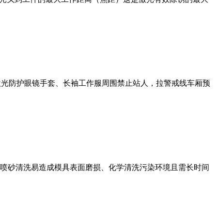
护激光防护眼镜手套、长袖工作服周围禁止站人，拉警戒线车厢预
喷砂清洗易造成模具表面磨损、化学清洗污染环境且需长时间