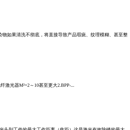
污染物如果清洗不彻底，将直接导致产品瑕疵、纹理模糊、甚至整
光器M²=2～10甚至更大2.BPP-...
激光头到工件的最大工作距离（焦距）这是激光有效除锈的最大