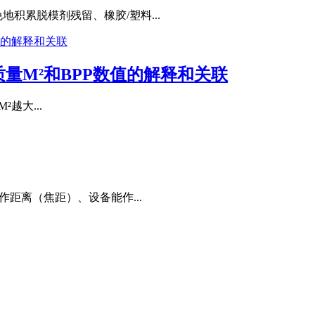
积累脱模剂残留、橡胶/塑料...
量M²和BPP数值的解释和关联
²越大...
距离（焦距）、设备能作...