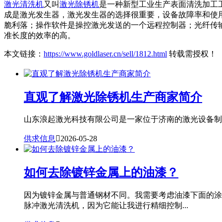
激光清洗机
又叫
激光除锈机
是一种新型工业生产表面清洗加工
成是激光发生器，激光发生器的选择很重要，设备故障率和使
脆利落；操作软件是操控激光发送的一个远程控制器；光纤传
准长度的效率的高。
本文链接：
https://www.goldlaser.cn/sell/1812.html
转载需授权！
直观了解激光除锈机生产商家简介
山东浪起激光科技有限公司是一家位于济南的激光设备制造
供求信息

2026-05-28
如何去除镀锌金属上的油漆？
因为镀锌金属与普通钢材不同。我需要考虑油漆下面的涂
脉冲激光清洗机，因为它能让我进行精细控制...