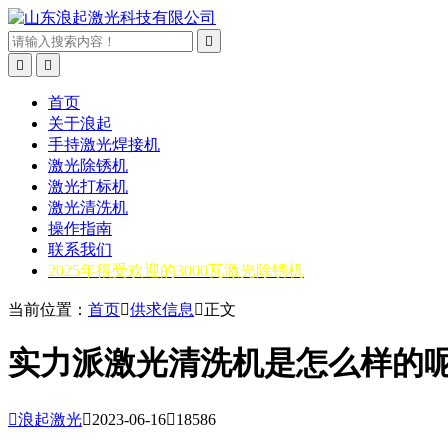



首页
关于浪起
手持激光焊接机
激光除锈机
激光打标机
激光清洗机
操作指南
联系我们
2025年很受欢迎的3000瓦激光除锈机
当前位置：
首页

供求信息

正文
实力派激光清洗机是怎么样的

浪起激光

2023-06-16

18586