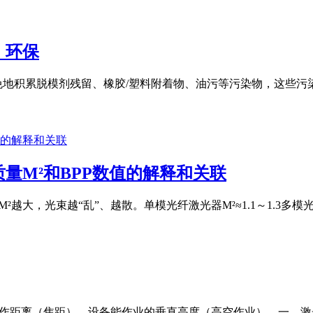
，环保
免地积累脱模剂残留、橡胶/塑料附着物、油污等污染物，这些
量M²和BPP数值的解释和关联
M²越大，光束越“乱”、越散。单模光纤激光器M²≈1.1～1.3多模光纤激
工作距离（焦距）、设备能作业的垂直高度（高空作业）。一、