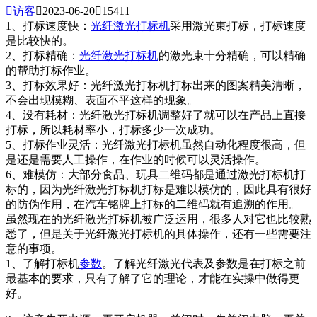

访客

2023-06-20

15411
1、打标速度快：
光纤激光打标机
采用激光束打标，打标速度
是比较快的。
2、打标精确：
光纤
激光打标机
的激光束十分精确，可以精确
的帮助打标作业。
3、打标效果好：光纤激光打标机打标出来的图案精美清晰，
不会出现模糊、表面不平这样的现象。
4、没有耗材：光纤激光打标机调整好了就可以在产品上直接
打标，所以耗材率小，打标多少一次成功。
5、打标作业灵活：光纤激光打标机虽然自动化程度很高，但
是还是需要人工操作，在作业的时候可以灵活操作。
6、难模仿：大部分食品、玩具二维码都是通过激光打标机打
标的，因为光纤激光打标机打标是难以模仿的，因此具有很好
的防伪作用，在汽车铭牌上打标的二维码就有追溯的作用。
虽然现在的光纤激光打标机被广泛运用，很多人对它也比较熟
悉了，但是关于光纤激光打标机的具体操作，还有一些需要注
意的事项。
1、了解打标机
参数
。了解光纤激光代表及参数是在打标之前
最基本的要求，只有了解了它的理论，才能在实操中做得更
好。