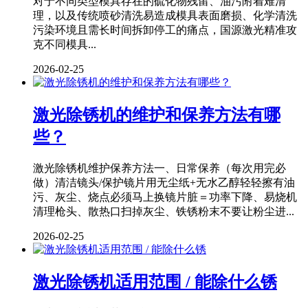
对于不同类型模具存在的硫化物残留、油污附着难清
理，以及传统喷砂清洗易造成模具表面磨损、化学清洗
污染环境且需长时间拆卸停工的痛点，国源激光精准攻
克不同模具...
2026-02-25
激光除锈机的维护和保养方法有哪
些？
激光除锈机维护保养方法一、日常保养（每次用完必
做）清洁镜头/保护镜片用无尘纸+无水乙醇轻轻擦有油
污、灰尘、烧点必须马上换镜片脏＝功率下降、易烧机
清理枪头、散热口扫掉灰尘、铁锈粉末不要让粉尘进...
2026-02-25
激光除锈机适用范围 / 能除什么锈