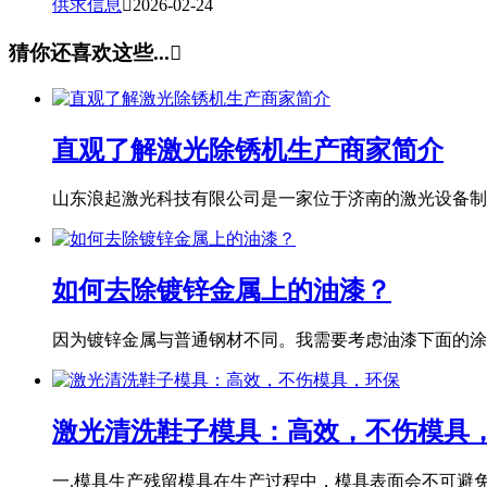
供求信息

2026-02-24
猜你还喜欢这些...

直观了解激光除锈机生产商家简介
山东浪起激光科技有限公司是一家位于济南的激光设备制造
如何去除镀锌金属上的油漆？
因为镀锌金属与普通钢材不同。我需要考虑油漆下面的涂层
激光清洗鞋子模具：高效，不伤模具
一.模具生产残留模具在生产过程中，模具表面会不可避免地