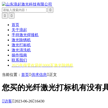



首页
关于浪起
手持激光焊接机
激光除锈机
激光打标机
激光清洗机
操作指南
联系我们
2025年很受欢迎的3000瓦激光除锈机
当前位置：
首页

供求信息

正文
您买的光纤激光打标机有没有

访客

2023-06-26

16430