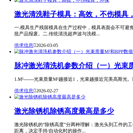
激光清洗鞋子模具：高效，不伤模具
一.模具生产残留模具在生产过程中，模具表面会不可避
批产品报废。二.传统清洗超声波与洗模...
供求信息

2026-03-05
脉冲激光清洗机参数介绍（一）光束质
1.M²-------光束质量M²越接近1，光束越接近完美高斯光。
供求信息

2026-02-27
激光除锈机除锈高度最高是多少
激光除锈机的“除锈高度”分两种理解：激光头到工件的
距离，决定手持/自动化时的操作...