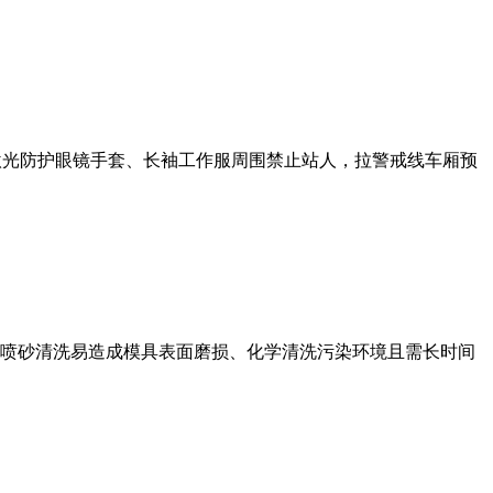
护激光防护眼镜手套、长袖工作服周围禁止站人，拉警戒线车厢预
喷砂清洗易造成模具表面磨损、化学清洗污染环境且需长时间