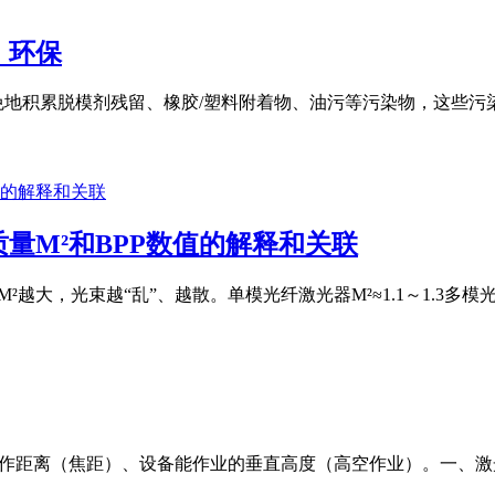
，环保
免地积累脱模剂残留、橡胶/塑料附着物、油污等污染物，这些
量M²和BPP数值的解释和关联
M²越大，光束越“乱”、越散。单模光纤激光器M²≈1.1～1.3多模光纤激
工作距离（焦距）、设备能作业的垂直高度（高空作业）。一、