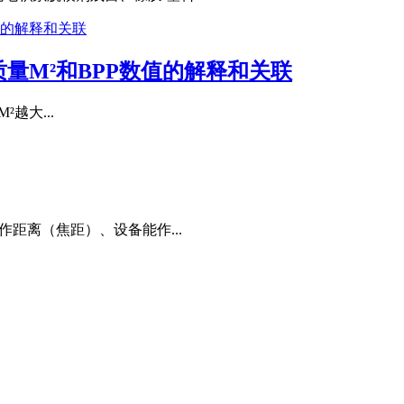
量M²和BPP数值的解释和关联
²越大...
距离（焦距）、设备能作...