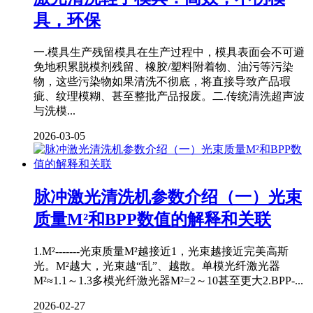
具，环保
一.模具生产残留模具在生产过程中，模具表面会不可避
免地积累脱模剂残留、橡胶/塑料附着物、油污等污染
物，这些污染物如果清洗不彻底，将直接导致产品瑕
疵、纹理模糊、甚至整批产品报废。二.传统清洗超声波
与洗模...
2026-03-05
脉冲激光清洗机参数介绍（一）光束
质量M²和BPP数值的解释和关联
1.M²-------光束质量M²越接近1，光束越接近完美高斯
光。M²越大，光束越“乱”、越散。单模光纤激光器
M²≈1.1～1.3多模光纤激光器M²=2～10甚至更大2.BPP-...
2026-02-27