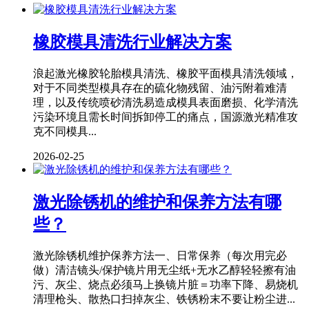
橡胶模具清洗行业解决方案
浪起激光橡胶轮胎模具清洗、橡胶平面模具清洗领域，
对于不同类型模具存在的硫化物残留、油污附着难清
理，以及传统喷砂清洗易造成模具表面磨损、化学清洗
污染环境且需长时间拆卸停工的痛点，国源激光精准攻
克不同模具...
2026-02-25
激光除锈机的维护和保养方法有哪
些？
激光除锈机维护保养方法一、日常保养（每次用完必
做）清洁镜头/保护镜片用无尘纸+无水乙醇轻轻擦有油
污、灰尘、烧点必须马上换镜片脏＝功率下降、易烧机
清理枪头、散热口扫掉灰尘、铁锈粉末不要让粉尘进...