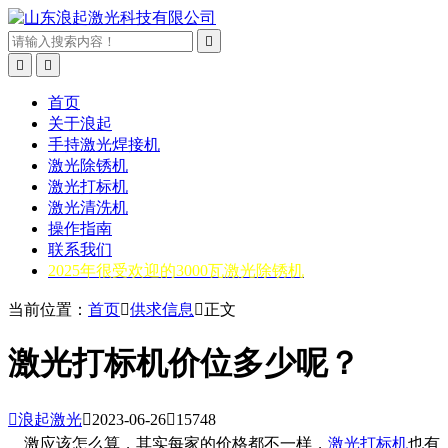



首页
关于浪起
手持激光焊接机
激光除锈机
激光打标机
激光清洗机
操作指南
联系我们
2025年很受欢迎的3000瓦激光除锈机
当前位置：
首页

供求信息

正文
激光打标机价位多少呢？

浪起激光

2023-06-26

15748
激应该怎么算，其实每家的价格都不一样，
激光打标机
也有