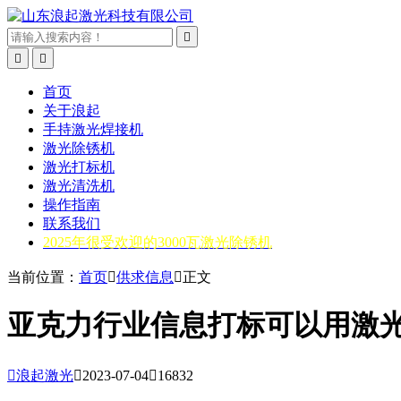



首页
关于浪起
手持激光焊接机
激光除锈机
激光打标机
激光清洗机
操作指南
联系我们
2025年很受欢迎的3000瓦激光除锈机
当前位置：
首页

供求信息

正文
亚克力行业信息打标可以用激

浪起激光

2023-07-04

16832