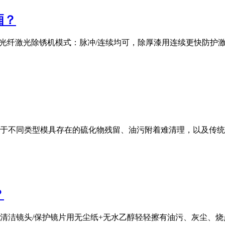
厢？
00W光纤激光除锈机模式：脉冲/连续均可，除厚漆用连续更快防
于不同类型模具存在的硫化物残留、油污附着难清理，以及传统
？
清洁镜头/保护镜片用无尘纸+无水乙醇轻轻擦有油污、灰尘、