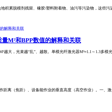
免地积累脱模剂残留、橡胶/塑料附着物、油污等污染物，这些
量M²和BPP数值的解释和关联
M²越大，光束越“乱”、越散。单模光纤激光器M²≈1.1～1.3多模光纤激
工作距离（焦距）、设备能作业的垂直高度（高空作业）。一、