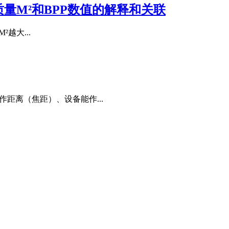
量M²和BPP数值的解释和关联
²越大...
距离（焦距）、设备能作...