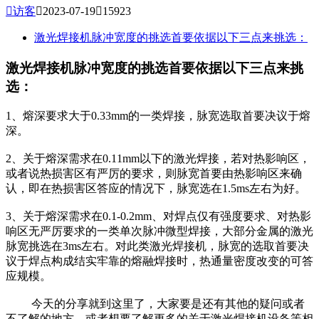

访客

2023-07-19

15923
激光焊接机脉冲宽度的挑选首要依据以下三点来挑选：
激光焊接机脉冲宽度的挑选首要依据以下三点来挑
选：
1、熔深要求大于0.33mm的一类焊接，脉宽选取首要决议于熔
深。
2、关于熔深需求在0.11mm以下的激光焊接，若对热影响区，
或者说热损害区有严厉的要求，则脉宽首要由热影响区来确
认，即在热损害区答应的情况下，脉宽选在1.5ms左右为好。
3、关于熔深需求在0.1-0.2mm、对焊点仅有强度要求、对热影
响区无严厉要求的一类单次脉冲微型焊接，大部分金属的激光
脉宽挑选在3ms左右。对此类激光焊接机，脉宽的选取首要决
议于焊点构成结实牢靠的熔融焊接时，热通量密度改变的可答
应规模。
今天的分享就到这里了，大家要是还有其他的疑问或者
不了解的地方。或者想要了解更多的关于激光焊接机设备等相