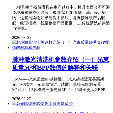
一.模具生产残留模具在生产过程中，模具表面会不可避
免地积累脱模剂残留、橡胶/塑料附着物、油污等污染
物，这些污染物如果清洗不彻底，将直接导致产品瑕
疵、纹理模糊、甚至整批产品报废。二.传统清洗超声波
与洗模...
2026-03-05
脉冲激光清洗机参数介绍（一）光束
质量M²和BPP数值的解释和关联
1.M²-------光束质量M²越接近1，光束越接近完美高斯
光。M²越大，光束越“乱”、越散。单模光纤激光器
M²≈1.1～1.3多模光纤激光器M²=2～10甚至更大2.BPP-...
2026-02-27