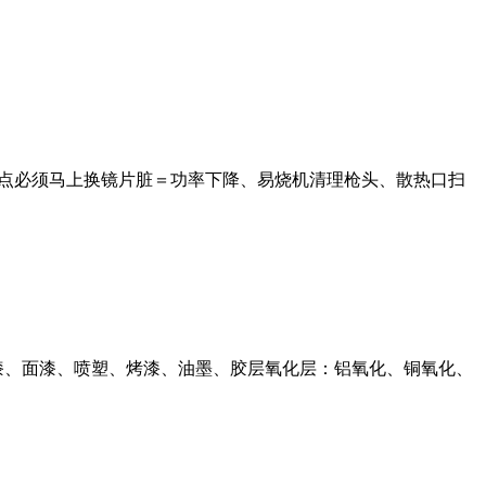
烧点必须马上换镜片脏＝功率下降、易烧机清理枪头、散热口扫
漆、面漆、喷塑、烤漆、油墨、胶层氧化层：铝氧化、铜氧化、