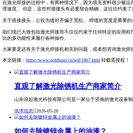
在激光焊接的过程中，有两种情况下，因为填充资料很少被运
理速度。 但是，这些对接接头有必要契合精确，这往往约束
关于搭接接头，公役为缝对齐偏于宽松。 焊缝的宽度是重要的
咱们现已大致包括激光焊接而不仅仅约束于任何特定的应用程
比的多功能性来履行各种操作。
大家要是还有关于激光焊接机相关的问题，或者想咨询激光焊接机价格
本文链接：
https://www.goldlaser.cn/sell/1867.html
转载需授权！
直观了解激光除锈机生产商家简介
山东浪起激光科技有限公司是一家位于济南的激光设备制造
供求信息

2026-05-28
如何去除镀锌金属上的油漆？