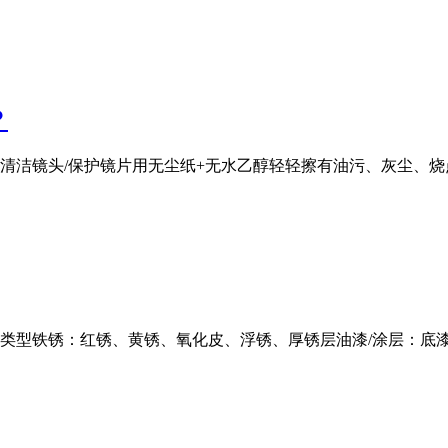
？
清洁镜头/保护镜片用无尘纸+无水乙醇轻轻擦有油污、灰尘、
」类型铁锈：红锈、黄锈、氧化皮、浮锈、厚锈层油漆/涂层：底