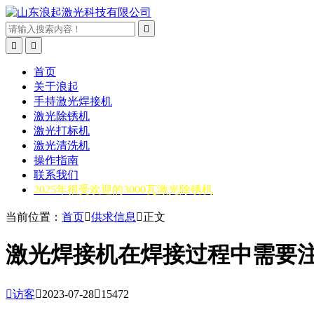



首页
关于浪起
手持激光焊接机
激光除锈机
激光打标机
激光清洗机
操作指南
联系我们
2025年很受欢迎的3000瓦激光除锈机
当前位置：
首页

供求信息

正文
激光焊接机在焊接过程中需要

访客

2023-07-28

15472