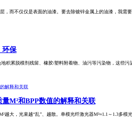
层，而不仅仅是表面的油漆。要去除镀锌金属上的油漆，我需要
，环保
免地积累脱模剂残留、橡胶/塑料附着物、油污等污染物，这些
量M²和BPP数值的解释和关联
M²越大，光束越“乱”、越散。单模光纤激光器M²≈1.1～1.3多模光纤激