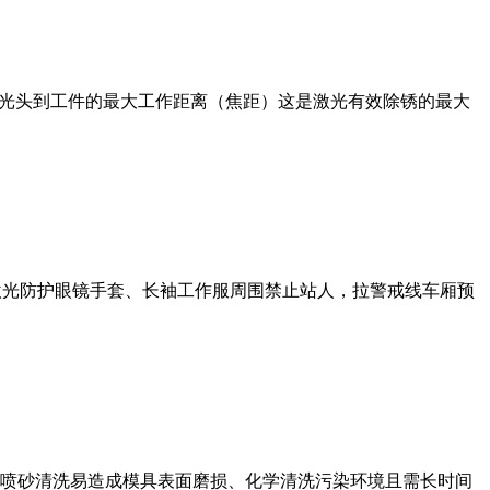
激光头到工件的最大工作距离（焦距）这是激光有效除锈的最大
护激光防护眼镜手套、长袖工作服周围禁止站人，拉警戒线车厢预
喷砂清洗易造成模具表面磨损、化学清洗污染环境且需长时间