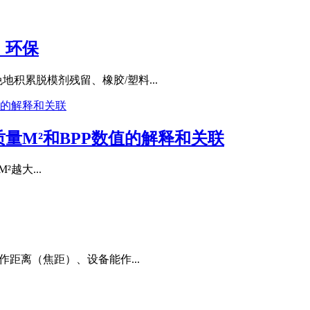
，环保
积累脱模剂残留、橡胶/塑料...
量M²和BPP数值的解释和关联
²越大...
距离（焦距）、设备能作...