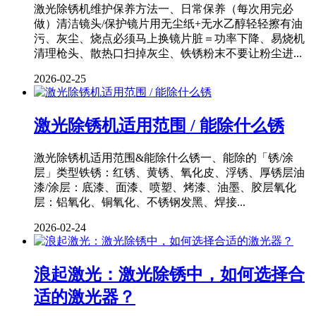
激光除锈机维护保养方法一、日常保养（每次用完必
做）清洁镜头/保护镜片用无尘纸+无水乙醇轻轻擦有油
污、灰尘、烧点必须马上换镜片脏＝功率下降、易烧机
清理枪头、散热口扫掉灰尘、铁锈粉末不要让粉尘进...
2026-02-25
激光除锈机适用范围 / 能除什么锈
激光除锈机适用范围&能除什么锈一、能除的「锈/涂
层」类型铁锈：红锈、黄锈、氧化皮、浮锈、厚锈层油
漆/涂层：底漆、面漆、喷塑、烤漆、油墨、胶层氧化
层：铝氧化、铜氧化、不锈钢发黑、焊接...
2026-02-24
浪起激光：激光除锈中，如何选择合
适的激光器？