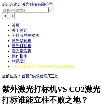



首页
关于浪起
手持激光焊接机
激光除锈机
激光打标机
激光清洗机
操作指南
联系我们
2025年很受欢迎的3000瓦激光除锈机
当前位置：
首页

供求信息

正文
紫外激光打标机VS CO2激光
打标谁能立柱不败之地？