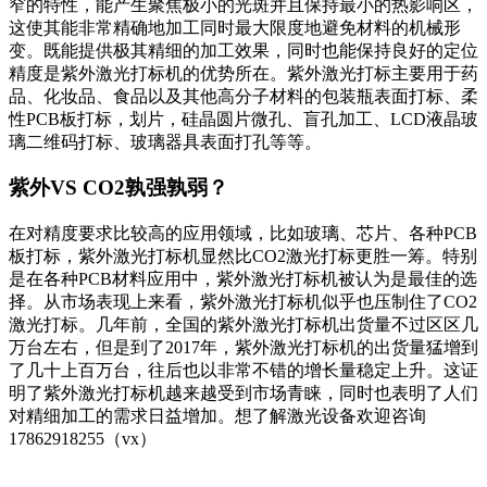
窄的特性，能产生聚焦极小的光斑并且保持最小的热影响区，
这使其能非常精确地加工同时最大限度地避免材料的机械形
变。既能提供极其精细的加工效果，同时也能保持良好的定位
精度是紫外激光打标机的优势所在。紫外激光打标主要用于药
品、化妆品、食品以及其他高分子材料的包装瓶表面打标、柔
性PCB板打标，划片，硅晶圆片微孔、盲孔加工、LCD液晶玻
璃二维码打标、玻璃器具表面打孔等等。
紫外VS CO2孰强孰弱？
在对精度要求比较高的应用领域，比如玻璃、芯片、各种PCB
板打标，紫外激光打标机显然比CO2激光打标更胜一筹。特别
是在各种PCB材料应用中，紫外激光打标机被认为是最佳的选
择。从市场表现上来看，紫外激光打标机似乎也压制住了CO2
激光打标。几年前，全国的紫外激光打标机出货量不过区区几
万台左右，但是到了2017年，紫外激光打标机的出货量猛增到
了几十上百万台，往后也以非常不错的增长量稳定上升。这证
明了紫外激光打标机越来越受到市场青睐，同时也表明了人们
对精细加工的需求日益增加。想了解激光设备欢迎咨询
17862918255（vx）