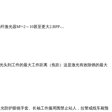
光器M²=2～10甚至更大2.BPP-...
激光头到工件的最大工作距离（焦距）这是激光有效除锈的最大
护激光防护眼镜手套、长袖工作服周围禁止站人，拉警戒线车厢预