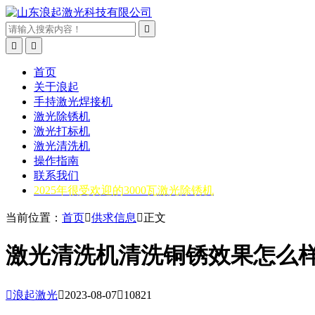



首页
关于浪起
手持激光焊接机
激光除锈机
激光打标机
激光清洗机
操作指南
联系我们
2025年很受欢迎的3000瓦激光除锈机
当前位置：
首页

供求信息

正文
激光清洗机清洗铜锈效果怎么

浪起激光

2023-08-07

10821