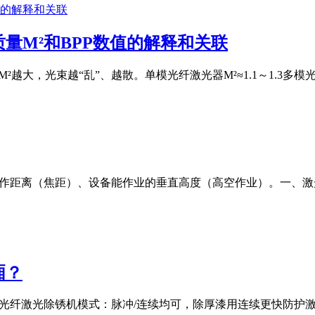
量M²和BPP数值的解释和关联
M²越大，光束越“乱”、越散。单模光纤激光器M²≈1.1～1.3多模光纤激
工作距离（焦距）、设备能作业的垂直高度（高空作业）。一、
厢？
00W光纤激光除锈机模式：脉冲/连续均可，除厚漆用连续更快防