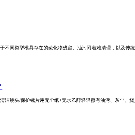
于不同类型模具存在的硫化物残留、油污附着难清理，以及传统
？
清洁镜头/保护镜片用无尘纸+无水乙醇轻轻擦有油污、灰尘、