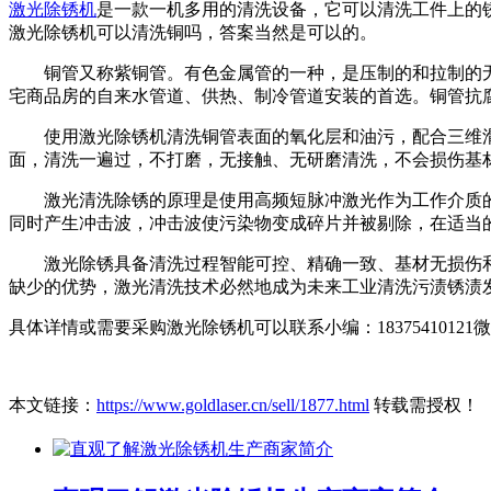
激光除锈机
是一款一机多用的清洗设备，它可以清洗工件上的
激光除锈机可以清洗铜吗，答案当然是可以的。
铜管又称紫铜管。有色金属管的一种，是压制的和拉制的无
宅商品房的自来水管道、供热、制冷管道安装的首选。铜管抗
使用激光除锈机清洗铜管表面的氧化层和油污，配合三维滑
面，清洗一遍过，不打磨，无接触、无研磨清洗，不会损伤基
激光清洗除锈的原理是使用高频短脉冲激光作为工作介质的
同时产生冲击波，冲击波使污染物变成碎片并被剔除，在适当
激光除锈具备清洗过程智能可控、精确一致、基材无损伤和
缺少的优势，激光清洗技术必然地成为未来工业清洗污渍锈渍
具体详情或需要采购激光除锈机可以联系小编：18375410121
本文链接：
https://www.goldlaser.cn/sell/1877.html
转载需授权！