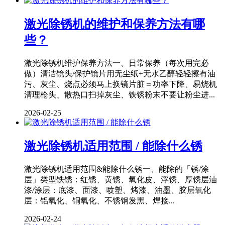
激光除锈机的维护和保养方法有哪
些？
激光除锈机维护保养方法一、日常保养（每次用完必
做）清洁镜头/保护镜片用无尘纸+无水乙醇轻轻擦有油
污、灰尘、烧点必须马上换镜片脏＝功率下降、易烧机
清理枪头、散热口扫掉灰尘、铁锈粉末不要让粉尘进...
2026-02-25
激光除锈机适用范围 / 能除什么锈
激光除锈机适用范围&能除什么锈一、能除的「锈/涂
层」类型铁锈：红锈、黄锈、氧化皮、浮锈、厚锈层油
漆/涂层：底漆、面漆、喷塑、烤漆、油墨、胶层氧化
层：铝氧化、铜氧化、不锈钢发黑、焊接...
2026-02-24