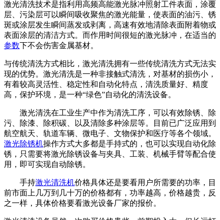
激光清洗技术是指利用高频高能激光脉冲照射工件表面，涂覆
层、污染层可以瞬间吸收聚焦的激光能量，使表面的油污、锈
斑或涂层发生瞬间蒸发或剥离，高速有效地清除表面附着物或
表面涂层的清洁方式。而作用时间很短的激光脉冲，在适当的
参数
下不会伤害金属基材。
与传统清洗方式相比，激光清洗拥有一些传统清洗方式无法实
现的优势。激光清洗是一种非接触式清洗，对基材的损伤小，
有着较高灵活性、稳定性和自动化特点，清洗质量好、精度
高，保护环境，是一种“绿色”自动化的清洗设备。
激光清洗在工业生产中作为清洗工序，可以有效除锈、除
污、除漆、除积碳、以及清除多种涂层等。目前已广泛应用到
航空航天、轨道车辆、微电子、文物保护和医疗等各个领域。
激光除锈机
操作方式大多都是手持式的，也可以实现自动化除
锈，只需要将激光除锈设备与夹具、工装、机械手臂等配合使
用，即可实现自动除锈。
手持
激光清洗机
价格具体还是要看用户所需要的功率，目
前市面上几万到几十万的价格都有，功率越高，价格越贵，反
之一样，具体价格要看激光设备厂家的报价。