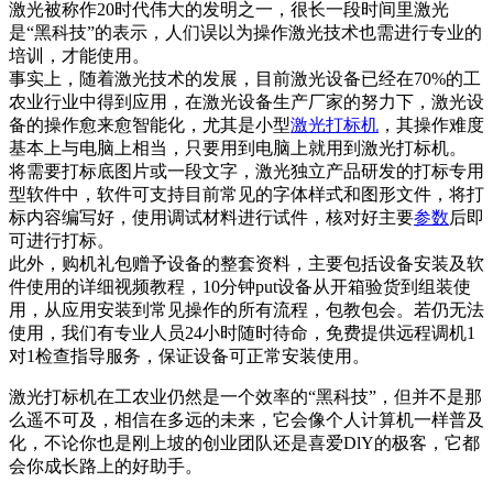
激光被称作20时代伟大的发明之一，很长一段时间里激光
是“黑科技”的表示，人们误以为操作激光技术也需进行专业的
培训，才能使用。
事实上，随着激光技术的发展，目前激光设备已经在70%的工
农业行业中得到应用，在激光设备生产厂家的努力下，激光设
备的操作愈来愈智能化，尤其是小型
激光打标机
，其操作难度
基本上与电脑上相当，只要用到电脑上就用到激光打标机。
将需要打标底图片或一段文字，激光独立产品研发的打标专用
型软件中，软件可支持目前常见的字体样式和图形文件，将打
标内容编写好，使用调试材料进行试件，核对好主要
参数
后即
可进行打标。
此外，购机礼包赠予设备的整套资料，主要包括设备安装及软
件使用的详细视频教程，10分钟put设备从开箱验货到组装使
用，从应用安装到常见操作的所有流程，包教包会。若仍无法
使用，我们有专业人员24小时随时待命，免费提供远程调机1
对1检查指导服务，保证设备可正常安装使用。
激光打标机在工农业仍然是一个效率的“黑科技”，但并不是那
么遥不可及，相信在多远的未来，它会像个人计算机一样普及
化，不论你也是刚上坡的创业团队还是喜爱DlY的极客，它都
会你成长路上的好助手。