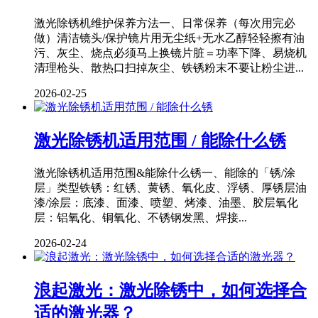
激光除锈机维护保养方法一、日常保养（每次用完必
做）清洁镜头/保护镜片用无尘纸+无水乙醇轻轻擦有油
污、灰尘、烧点必须马上换镜片脏＝功率下降、易烧机
清理枪头、散热口扫掉灰尘、铁锈粉末不要让粉尘进...
2026-02-25
激光除锈机适用范围 / 能除什么锈
激光除锈机适用范围&能除什么锈一、能除的「锈/涂
层」类型铁锈：红锈、黄锈、氧化皮、浮锈、厚锈层油
漆/涂层：底漆、面漆、喷塑、烤漆、油墨、胶层氧化
层：铝氧化、铜氧化、不锈钢发黑、焊接...
2026-02-24
浪起激光：激光除锈中，如何选择合
适的激光器？