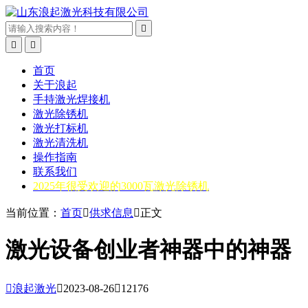



首页
关于浪起
手持激光焊接机
激光除锈机
激光打标机
激光清洗机
操作指南
联系我们
2025年很受欢迎的3000瓦激光除锈机
当前位置：
首页

供求信息

正文
激光设备创业者神器中的神器

浪起激光

2023-08-26

12176