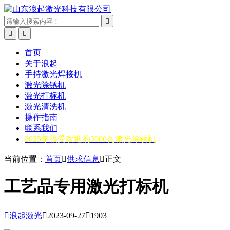



首页
关于浪起
手持激光焊接机
激光除锈机
激光打标机
激光清洗机
操作指南
联系我们
2025年很受欢迎的3000瓦激光除锈机
当前位置：
首页

供求信息

正文
工艺品专用激光打标机

浪起激光

2023-09-27

1903