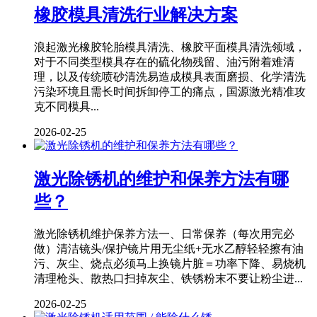
橡胶模具清洗行业解决方案
浪起激光橡胶轮胎模具清洗、橡胶平面模具清洗领域，
对于不同类型模具存在的硫化物残留、油污附着难清
理，以及传统喷砂清洗易造成模具表面磨损、化学清洗
污染环境且需长时间拆卸停工的痛点，国源激光精准攻
克不同模具...
2026-02-25
激光除锈机的维护和保养方法有哪
些？
激光除锈机维护保养方法一、日常保养（每次用完必
做）清洁镜头/保护镜片用无尘纸+无水乙醇轻轻擦有油
污、灰尘、烧点必须马上换镜片脏＝功率下降、易烧机
清理枪头、散热口扫掉灰尘、铁锈粉末不要让粉尘进...
2026-02-25