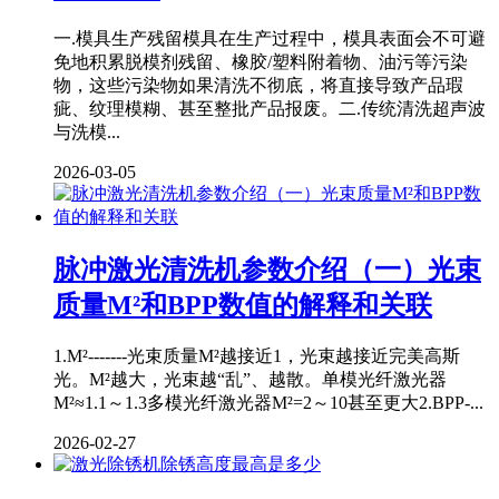
一.模具生产残留模具在生产过程中，模具表面会不可避
免地积累脱模剂残留、橡胶/塑料附着物、油污等污染
物，这些污染物如果清洗不彻底，将直接导致产品瑕
疵、纹理模糊、甚至整批产品报废。二.传统清洗超声波
与洗模...
2026-03-05
脉冲激光清洗机参数介绍（一）光束
质量M²和BPP数值的解释和关联
1.M²-------光束质量M²越接近1，光束越接近完美高斯
光。M²越大，光束越“乱”、越散。单模光纤激光器
M²≈1.1～1.3多模光纤激光器M²=2～10甚至更大2.BPP-...
2026-02-27