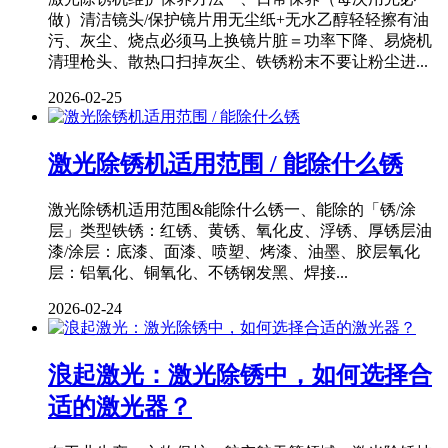
做）清洁镜头/保护镜片用无尘纸+无水乙醇轻轻擦有油
污、灰尘、烧点必须马上换镜片脏＝功率下降、易烧机
清理枪头、散热口扫掉灰尘、铁锈粉末不要让粉尘进...
2026-02-25
激光除锈机适用范围 / 能除什么锈
激光除锈机适用范围&能除什么锈一、能除的「锈/涂
层」类型铁锈：红锈、黄锈、氧化皮、浮锈、厚锈层油
漆/涂层：底漆、面漆、喷塑、烤漆、油墨、胶层氧化
层：铝氧化、铜氧化、不锈钢发黑、焊接...
2026-02-24
浪起激光：激光除锈中，如何选择合
适的激光器？