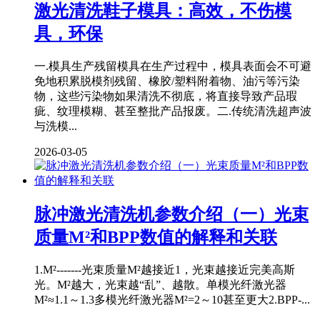
激光清洗鞋子模具：高效，不伤模
具，环保
一.模具生产残留模具在生产过程中，模具表面会不可避
免地积累脱模剂残留、橡胶/塑料附着物、油污等污染
物，这些污染物如果清洗不彻底，将直接导致产品瑕
疵、纹理模糊、甚至整批产品报废。二.传统清洗超声波
与洗模...
2026-03-05
脉冲激光清洗机参数介绍（一）光束
质量M²和BPP数值的解释和关联
1.M²-------光束质量M²越接近1，光束越接近完美高斯
光。M²越大，光束越“乱”、越散。单模光纤激光器
M²≈1.1～1.3多模光纤激光器M²=2～10甚至更大2.BPP-...