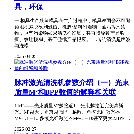
具，环保
一.模具生产残留模具在生产过程中，模具表面会不可避
免地积累脱模剂残留、橡胶/塑料附着物、油污等污染
物，这些污染物如果清洗不彻底，将直接导致产品瑕
疵、纹理模糊、甚至整批产品报废。二.传统清洗超声波
与洗模...
2026-03-05
脉冲激光清洗机参数介绍（一）光束
质量M²和BPP数值的解释和关联
1.M²-------光束质量M²越接近1，光束越接近完美高斯
光。M²越大，光束越“乱”、越散。单模光纤激光器
M²≈1.1～1.3多模光纤激光器M²=2～10甚至更大2.BPP-...
2026-02-27