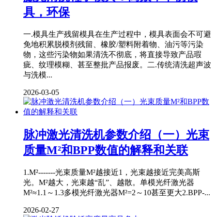
具，环保
一.模具生产残留模具在生产过程中，模具表面会不可避
免地积累脱模剂残留、橡胶/塑料附着物、油污等污染
物，这些污染物如果清洗不彻底，将直接导致产品瑕
疵、纹理模糊、甚至整批产品报废。二.传统清洗超声波
与洗模...
2026-03-05
脉冲激光清洗机参数介绍（一）光束
质量M²和BPP数值的解释和关联
1.M²-------光束质量M²越接近1，光束越接近完美高斯
光。M²越大，光束越“乱”、越散。单模光纤激光器
M²≈1.1～1.3多模光纤激光器M²=2～10甚至更大2.BPP-...
2026-02-27