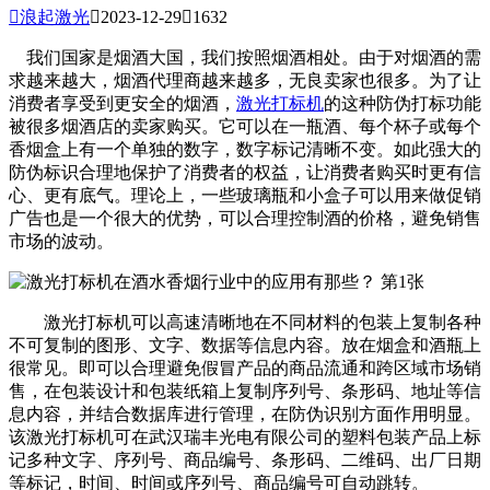

浪起激光

2023-12-29

1632
我们国家是烟酒大国，我们按照烟酒相处。由于对烟酒的需
求越来越大，烟酒代理商越来越多，无良卖家也很多。为了让
消费者享受到更安全的烟酒，
激光打标机
的这种防伪打标功能
被很多烟酒店的卖家购买。它可以在一瓶酒、每个杯子或每个
香烟盒上有一个单独的数字，数字标记清晰不变。如此强大的
防伪标识合理地保护了消费者的权益，让消费者购买时更有信
心、更有底气。理论上，一些玻璃瓶和小盒子可以用来做促销
广告也是一个很大的优势，可以合理控制酒的价格，避免销售
市场的波动。
激光打标机可以高速清晰地在不同材料的包装上复制各种
不可复制的图形、文字、数据等信息内容。放在烟盒和酒瓶上
很常见。即可以合理避免假冒产品的商品流通和跨区域市场销
售，在包装设计和包装纸箱上复制序列号、条形码、地址等信
息内容，并结合数据库进行管理，在防伪识别方面作用明显。
该激光打标机可在武汉瑞丰光电有限公司的塑料包装产品上标
记多种文字、序列号、商品编号、条形码、二维码、出厂日期
等标记，时间、时间或序列号、商品编号可自动跳转。