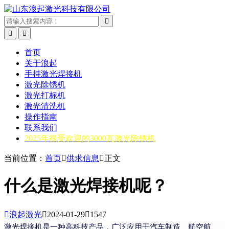



首页
关于浪起
手持激光焊接机
激光除锈机
激光打标机
激光清洗机
操作指南
联系我们
2025年很受欢迎的3000瓦激光除锈机
当前位置：
首页

供求信息

正文
什么是激光焊接机呢？

浪起激光

2024-01-29

1547
激光焊接机是一种高科技产品，广泛应用于汽车制造、航空航