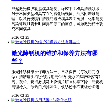
浪起激光橡胶轮胎模具清洗、橡胶平面模具清洗领域，
对于不同类型模具存在的硫化物残留、油污附着难清
理，以及传统喷砂清洗易造成模具表面磨损、化学清洗
污染环境且需长时间拆卸停工的痛点，国源激光精准攻
克不同模具...
2026-02-25
激光除锈机的维护和保养方法有哪
些？
激光除锈机维护保养方法一、日常保养（每次用完必
做）清洁镜头/保护镜片用无尘纸+无水乙醇轻轻擦有油
污、灰尘、烧点必须马上换镜片脏＝功率下降、易烧机
清理枪头、散热口扫掉灰尘、铁锈粉末不要让粉尘进...
2026-02-25