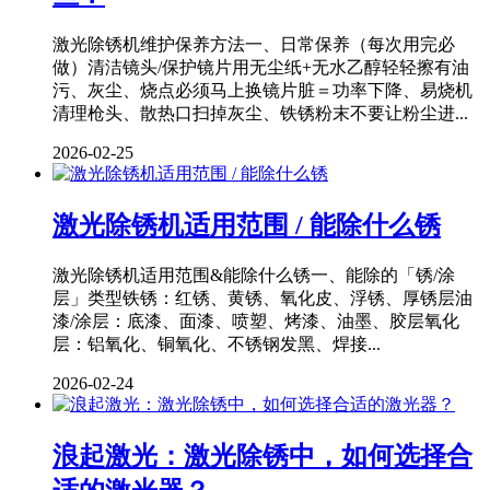
激光除锈机维护保养方法一、日常保养（每次用完必
做）清洁镜头/保护镜片用无尘纸+无水乙醇轻轻擦有油
污、灰尘、烧点必须马上换镜片脏＝功率下降、易烧机
清理枪头、散热口扫掉灰尘、铁锈粉末不要让粉尘进...
2026-02-25
激光除锈机适用范围 / 能除什么锈
激光除锈机适用范围&能除什么锈一、能除的「锈/涂
层」类型铁锈：红锈、黄锈、氧化皮、浮锈、厚锈层油
漆/涂层：底漆、面漆、喷塑、烤漆、油墨、胶层氧化
层：铝氧化、铜氧化、不锈钢发黑、焊接...
2026-02-24
浪起激光：激光除锈中，如何选择合