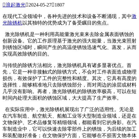

浪起激光

2024-05-27

1807
在现代工业领域中，各种先进的技术和设备不断涌现，其中
激
光除锈机
以其独特的优势成为了备受瞩目的焦点。
激光除锈机是一种利用高能量激光束来去除金属表面锈蚀的
创新设备。它的工作原理基于激光的强大能量，当激光束照射
到锈蚀区域时，瞬间产生的高温使锈蚀迅速气化、蒸发，从而
实现高效除锈的目的。
与传统的除锈方法相比，激光除锈机具有诸多显著优点。首
先，它是一种非接触式的除锈方式，不会对工件表面造成物理
损伤，有效保护了工件的完整性和精度。其次，它具有高度的
选择性，能够精准地只去除锈蚀部分，而对周边的涂层或材料
几乎没有影响。再者，激光除锈机的除锈效率极高，可以在短
时间内处理大面积的锈蚀区域，大大提高了生产效率。
在实际应用中，激光除锈机展现出了广泛的适用性。无论是
在汽车制造、航空航天、船舶工业等大型制造业领域，还是在
文物保护、艺术品修复等精细领域，都能看到它的身影。在汽
车制造业中，它可以快速去除零部件上的锈蚀，为后续的加工
和装配做好准备；在文物保护方面，它能够在不损害文物本体