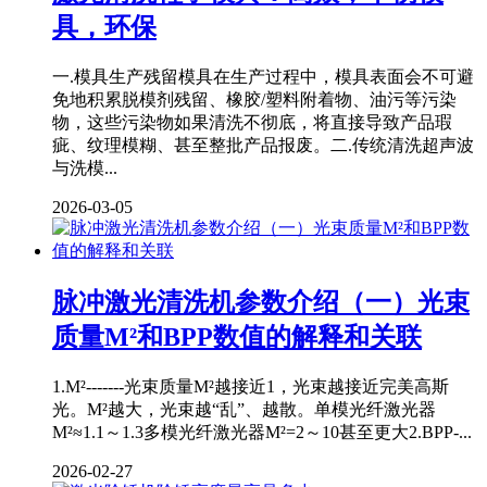
具，环保
一.模具生产残留模具在生产过程中，模具表面会不可避
免地积累脱模剂残留、橡胶/塑料附着物、油污等污染
物，这些污染物如果清洗不彻底，将直接导致产品瑕
疵、纹理模糊、甚至整批产品报废。二.传统清洗超声波
与洗模...
2026-03-05
脉冲激光清洗机参数介绍（一）光束
质量M²和BPP数值的解释和关联
1.M²-------光束质量M²越接近1，光束越接近完美高斯
光。M²越大，光束越“乱”、越散。单模光纤激光器
M²≈1.1～1.3多模光纤激光器M²=2～10甚至更大2.BPP-...
2026-02-27