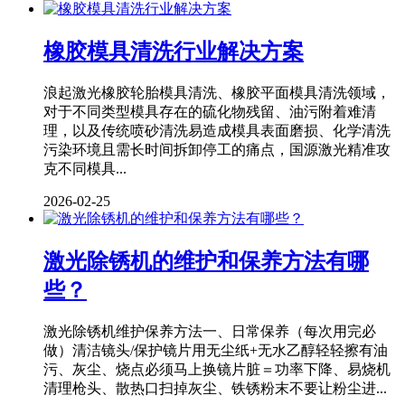
橡胶模具清洗行业解决方案
浪起激光橡胶轮胎模具清洗、橡胶平面模具清洗领域，
对于不同类型模具存在的硫化物残留、油污附着难清
理，以及传统喷砂清洗易造成模具表面磨损、化学清洗
污染环境且需长时间拆卸停工的痛点，国源激光精准攻
克不同模具...
2026-02-25
激光除锈机的维护和保养方法有哪
些？
激光除锈机维护保养方法一、日常保养（每次用完必
做）清洁镜头/保护镜片用无尘纸+无水乙醇轻轻擦有油
污、灰尘、烧点必须马上换镜片脏＝功率下降、易烧机
清理枪头、散热口扫掉灰尘、铁锈粉末不要让粉尘进...