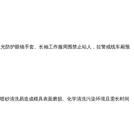
护激光防护眼镜手套、长袖工作服周围禁止站人，拉警戒线车厢预
喷砂清洗易造成模具表面磨损、化学清洗污染环境且需长时间