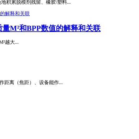
积累脱模剂残留、橡胶/塑料...
量M²和BPP数值的解释和关联
²越大...
距离（焦距）、设备能作...