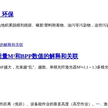
，环保
免地积累脱模剂残留、橡胶/塑料附着物、油污等污染物，这些
量M²和BPP数值的解释和关联
M²越大，光束越“乱”、越散。单模光纤激光器M²≈1.1～1.3多模光纤激
工作距离（焦距）、设备能作业的垂直高度（高空作业）。一、