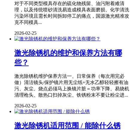
对于不同类型模具存在的硫化物残留、油污附着难清
理，以及传统喷砂清洗易造成模具表面磨损、化学清洗
污染环境且需长时间拆卸停工的痛点，国源激光精准攻
克不同模具...
2026-02-25
激光除锈机的维护和保养方法有哪
些？
激光除锈机维护保养方法一、日常保养（每次用完必
做）清洁镜头/保护镜片用无尘纸+无水乙醇轻轻擦有油
污、灰尘、烧点必须马上换镜片脏＝功率下降、易烧机
清理枪头、散热口扫掉灰尘、铁锈粉末不要让粉尘进...
2026-02-25
激光除锈机适用范围 / 能除什么锈