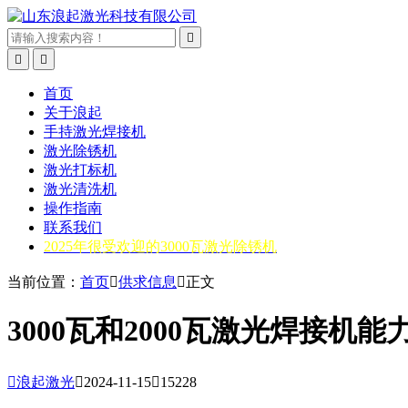



首页
关于浪起
手持激光焊接机
激光除锈机
激光打标机
激光清洗机
操作指南
联系我们
2025年很受欢迎的3000瓦激光除锈机
当前位置：
首页

供求信息

正文
3000瓦和2000瓦激光焊接机能

浪起激光

2024-11-15

15228