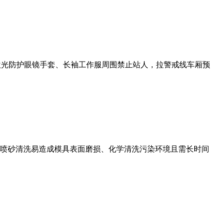
护激光防护眼镜手套、长袖工作服周围禁止站人，拉警戒线车厢预
喷砂清洗易造成模具表面磨损、化学清洗污染环境且需长时间