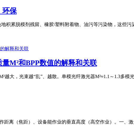
，环保
免地积累脱模剂残留、橡胶/塑料附着物、油污等污染物，这些
量M²和BPP数值的解释和关联
M²越大，光束越“乱”、越散。单模光纤激光器M²≈1.1～1.3多模光纤激
工作距离（焦距）、设备能作业的垂直高度（高空作业）。一、