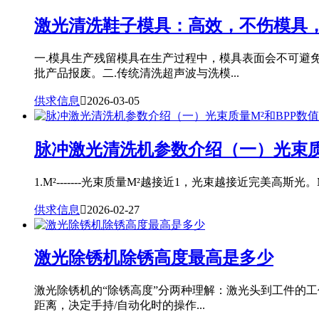
激光清洗鞋子模具：高效，不伤模具
一.模具生产残留模具在生产过程中，模具表面会不可避
批产品报废。二.传统清洗超声波与洗模...
供求信息

2026-03-05
脉冲激光清洗机参数介绍（一）光束质
1.M²-------光束质量M²越接近1，光束越接近完美高斯光。
供求信息

2026-02-27
激光除锈机除锈高度最高是多少
激光除锈机的“除锈高度”分两种理解：激光头到工件的
距离，决定手持/自动化时的操作...