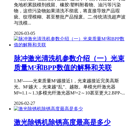
免地积累脱模剂残留、橡胶/塑料附着物、油污等污染
物，这些污染物如果清洗不彻底，将直接导致产品瑕
疵、纹理模糊、甚至整批产品报废。二.传统清洗超声波
与洗模...
2026-03-05
脉冲激光清洗机参数介绍（一）光束
质量M²和BPP数值的解释和关联
1.M²-------光束质量M²越接近1，光束越接近完美高斯
光。M²越大，光束越“乱”、越散。单模光纤激光器
M²≈1.1～1.3多模光纤激光器M²=2～10甚至更大2.BPP-...
2026-02-27
激光除锈机除锈高度最高是多少