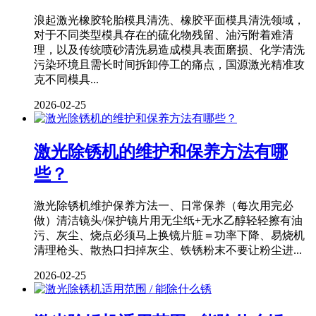
浪起激光橡胶轮胎模具清洗、橡胶平面模具清洗领域，
对于不同类型模具存在的硫化物残留、油污附着难清
理，以及传统喷砂清洗易造成模具表面磨损、化学清洗
污染环境且需长时间拆卸停工的痛点，国源激光精准攻
克不同模具...
2026-02-25
激光除锈机的维护和保养方法有哪
些？
激光除锈机维护保养方法一、日常保养（每次用完必
做）清洁镜头/保护镜片用无尘纸+无水乙醇轻轻擦有油
污、灰尘、烧点必须马上换镜片脏＝功率下降、易烧机
清理枪头、散热口扫掉灰尘、铁锈粉末不要让粉尘进...
2026-02-25