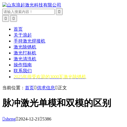



首页
关于浪起
手持激光焊接机
激光除锈机
激光打标机
激光清洗机
操作指南
联系我们
2025年很受欢迎的3000瓦激光除锈机
当前位置：
首页

供求信息

正文
脉冲激光单模和双模的区别

sheng

2024-12-21

5386