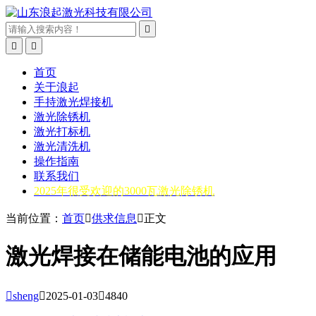



首页
关于浪起
手持激光焊接机
激光除锈机
激光打标机
激光清洗机
操作指南
联系我们
2025年很受欢迎的3000瓦激光除锈机
当前位置：
首页

供求信息

正文
激光焊接在储能电池的应用

sheng

2025-01-03

4840