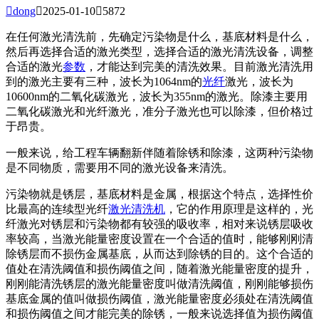

dong

2025-01-10

5872
在任何激光清洗前，先确定污染物是什么，基底材料是什么，
然后再选择合适的激光类型，选择合适的激光清洗设备，调整
合适的激光
参数
，才能达到完美的清洗效果。目前激光清洗用
到的激光主要有三种，波长为1064nm的
光纤
激光，波长为
10600nm的二氧化碳激光，波长为355nm的激光。除漆主要用
二氧化碳激光和光纤激光，准分子激光也可以除漆，但价格过
于昂贵。
一般来说，给工程车辆翻新伴随着除锈和除漆，这两种污染物
是不同物质，需要用不同的激光设备来清洗。
污染物就是锈层，基底材料是金属，根据这个特点，选择性价
比最高的连续型光纤
激光清洗机
，它的作用原理是这样的，光
纤激光对锈层和污染物都有较强的吸收率，相对来说锈层吸收
率较高，当激光能量密度设置在一个合适的值时，能够刚刚清
除锈层而不损伤金属基底，从而达到除锈的目的。这个合适的
值处在清洗阈值和损伤阈值之间，随着激光能量密度的提升，
刚刚能清洗锈层的激光能量密度叫做清洗阈值，刚刚能够损伤
基底金属的值叫做损伤阈值，激光能量密度必须处在清洗阈值
和损伤阈值之间才能完美的除锈，一般来说选择值为损伤阈值