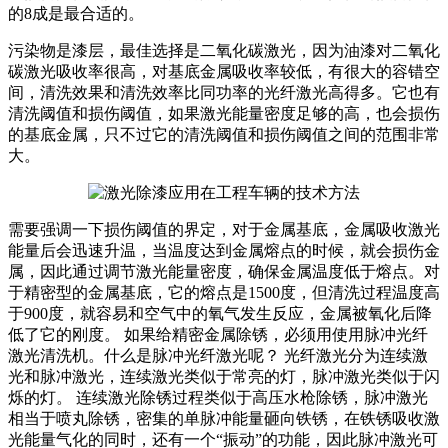
的8成是最合适的。
污染物是漆层，最佳选择是二氧化碳激光，因为油漆对二氧化
碳激光吸收率很高，对基底金属吸收率较低，有很大的容错空
间，清洗效果和清洗效率比同功率的光纤激光高得多。它也有
清洗阈值和损伤阈值，如果激光能量密度足够的高，也会损伤
的基底金属，只不过它的清洗阈值和损伤阈值之间的范围非常
大。
需要强调一下损伤阈值的界定，对于金属基底，金属吸收激光
能量后会迅速升温，当温度达到金属熔点的时候，就会损伤金
属，因此通过调节激光能量密度，确保金属温度低于熔点。对
于精密型的金属基底，它的熔点是1500度，但清洗过程温度高
于900度，就容易和空气中的氧气发生反应，金属被氧化后降
低了它的刚度。 如果给精密金属除锈，必须用使用脉冲光纤
激光清洗机。什么是脉冲光纤激光呢？ 光纤激光分为连续激
光和脉冲激光，连续激光类似于常亮的灯，脉冲激光类似于闪
烁的灯。 连续激光除锈过程类似于高压水枪除锈，脉冲激光
相当于喷丸除锈，密集的单脉冲能量砸向铁锈，在铁锈吸收激
光能量气化的同时，还有一个“振动”的功能，因此脉冲激光可