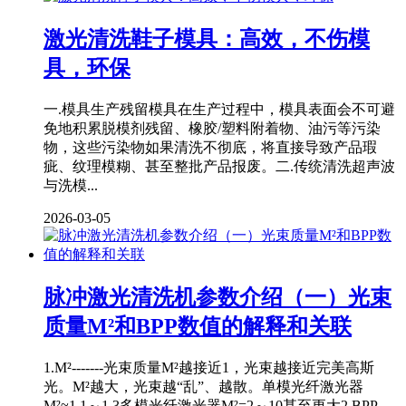
激光清洗鞋子模具：高效，不伤模
具，环保
一.模具生产残留模具在生产过程中，模具表面会不可避
免地积累脱模剂残留、橡胶/塑料附着物、油污等污染
物，这些污染物如果清洗不彻底，将直接导致产品瑕
疵、纹理模糊、甚至整批产品报废。二.传统清洗超声波
与洗模...
2026-03-05
脉冲激光清洗机参数介绍（一）光束
质量M²和BPP数值的解释和关联
1.M²-------光束质量M²越接近1，光束越接近完美高斯
光。M²越大，光束越“乱”、越散。单模光纤激光器
M²≈1.1～1.3多模光纤激光器M²=2～10甚至更大2.BPP-...