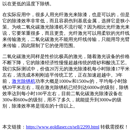
以在更低的温度下除锈。
在实际应用中，很多人用光纤激光来除漆，也是可以的，但是
它的除漆效率非常低，而且容易伤到基底金属，选择它是狭小
策。为啥二氧化碳激光除漆机不流行呢？因为相比光纤激光来
说，它要笨重很多，而且更贵。光纤激光可以用柔软的光纤线
来传输激光，二氧化碳激光不能用光纤线传输，只能用导光臂
来传输，因此限制了它的使用范围。
二氧化碳激光同样是性价比极高的激光，随着激光设备的价格
不断下降，它的除漆经济性慢慢超越传统的喷砂和酸洗工艺。
我们实际测试中，价值20万元的激光除漆机每小时除漆17平米
左右，清洗成本刚刚追平传统工艺，正在加速超越中。3年
前，
激光除锈机
功率大概是1000w和1500w的，平均每小时除
锈20平米左右，现在激光除锈机已经到达6000w的级别，除锈
效率达到每小时100平左右，目前二氧化碳激光除漆设备在
300w和600w的级别，用不了多久，就能提升到3000w的级
别，除漆效率将是现在的十倍以上。
本文链接：
https://www.goldlaser.cn/sell/2299.html
转载需授权！