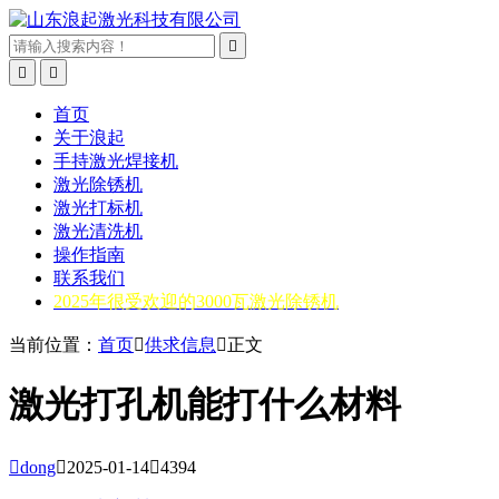



首页
关于浪起
手持激光焊接机
激光除锈机
激光打标机
激光清洗机
操作指南
联系我们
2025年很受欢迎的3000瓦激光除锈机
当前位置：
首页

供求信息

正文
激光打孔机能打什么材料

dong

2025-01-14

4394