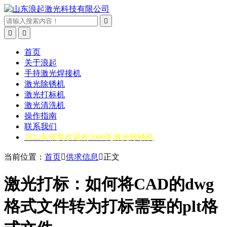



首页
关于浪起
手持激光焊接机
激光除锈机
激光打标机
激光清洗机
操作指南
联系我们
2025年很受欢迎的3000瓦激光除锈机
当前位置：
首页

供求信息

正文
激光打标：如何将CAD的dwg
格式文件转为打标需要的plt格