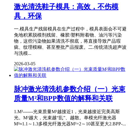
激光清洗鞋子模具：高效，不伤模
具，环保
一.模具生产残留模具在生产过程中，模具表面会不可避
免地积累脱模剂残留、橡胶/塑料附着物、油污等污染
物，这些污染物如果清洗不彻底，将直接导致产品瑕
疵、纹理模糊、甚至整批产品报废。二.传统清洗超声波
与洗模...
2026-03-05
脉冲激光清洗机参数介绍（一）光束
质量M²和BPP数值的解释和关联
1.M²-------光束质量M²越接近1，光束越接近完美高斯
光。M²越大，光束越“乱”、越散。单模光纤激光器
M²≈1.1～1.3多模光纤激光器M²=2～10甚至更大2.BPP-...