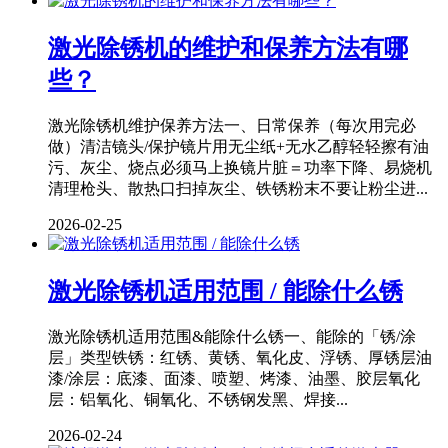
激光除锈机的维护和保养方法有哪
些？
激光除锈机维护保养方法一、日常保养（每次用完必
做）清洁镜头/保护镜片用无尘纸+无水乙醇轻轻擦有油
污、灰尘、烧点必须马上换镜片脏＝功率下降、易烧机
清理枪头、散热口扫掉灰尘、铁锈粉末不要让粉尘进...
2026-02-25
激光除锈机适用范围 / 能除什么锈
激光除锈机适用范围&能除什么锈一、能除的「锈/涂
层」类型铁锈：红锈、黄锈、氧化皮、浮锈、厚锈层油
漆/涂层：底漆、面漆、喷塑、烤漆、油墨、胶层氧化
层：铝氧化、铜氧化、不锈钢发黑、焊接...
2026-02-24