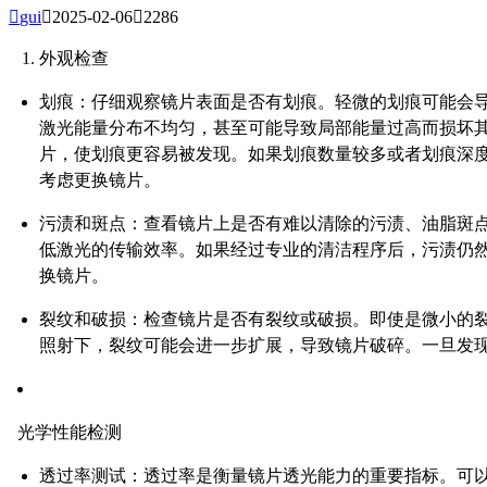

gui

2025-02-06

2286
外观检查
划痕
：仔细观察镜片表面是否有划痕。轻微的划痕可能会
激光能量分布不均匀，甚至可能导致局部能量过高而损坏
片，使划痕更容易被发现。如果划痕数量较多或者划痕深度超
考虑更换镜片。
污渍和斑点
：查看镜片上是否有难以清除的污渍、油脂斑
低激光的传输效率。如果经过专业的清洁程序后，污渍仍
换镜片。
裂纹和破损
：检查镜片是否有裂纹或破损。即使是微小的
照射下，裂纹可能会进一步扩展，导致镜片破碎。一旦发
光学性能检测
透过率测试
：透过率是衡量镜片透光能力的重要指标。可