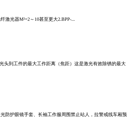
光器M²=2～10甚至更大2.BPP-...
激光头到工件的最大工作距离（焦距）这是激光有效除锈的最大
护激光防护眼镜手套、长袖工作服周围禁止站人，拉警戒线车厢预