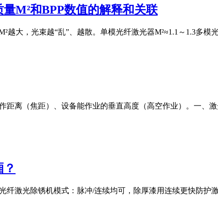
量M²和BPP数值的解释和关联
M²越大，光束越“乱”、越散。单模光纤激光器M²≈1.1～1.3多模光纤激
工作距离（焦距）、设备能作业的垂直高度（高空作业）。一、
厢？
00W光纤激光除锈机模式：脉冲/连续均可，除厚漆用连续更快防