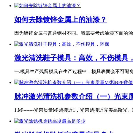
如何去除镀锌金属上的油漆？
因为镀锌金属与普通钢材不同。我需要考虑油漆下面的涂层
激光清洗鞋子模具：高效，不伤模具
一.模具生产残留模具在生产过程中，模具表面会不可避免地
脉冲激光清洗机参数介绍（一）光束质
1.M²-------光束质量M²越接近1，光束越接近完美高斯光。M