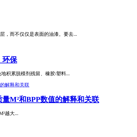
，而不仅仅是表面的油漆。要去...
，环保
积累脱模剂残留、橡胶/塑料...
量M²和BPP数值的解释和关联
²越大...