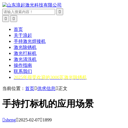



首页
关于浪起
手持激光焊接机
激光除锈机
激光打标机
激光清洗机
操作指南
联系我们
2025年很受欢迎的3000瓦激光除锈机
当前位置：
首页

供求信息

正文
手持打标机的应用场景

sheng

2025-02-07

1899