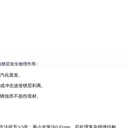
与锈层发生物理作用：
汽化蒸发。
成冲击波使锈层剥离。
锈蚀而不损伤母材。
方法提升3-5倍；最小光斑达0.01mm，可处理复杂焊缝结构。