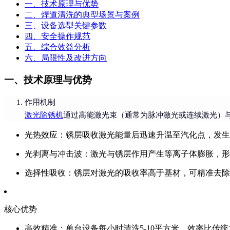
一、技术原理与优势
二、焊道清洗的典型场景与案例
三、设备选型关键参数
四、安全操作规范
五、综合效益分析
六、局限性及改进方向
一、技术原理与优势
作用机制
激光除锈机
通过高能激光束（通常为脉冲激光或连续激光）
光热效应
：锈层吸收激光能量后迅速升温至汽化点，发生
光剥离与冲击波
：激光与锈层作用产生等离子体膨胀，形
选择性吸收
：锈层对激光的吸收率高于基材，可精准去除
核心优势
高效精准
：单台设备每小时清洗5-10平方米，效率比传统