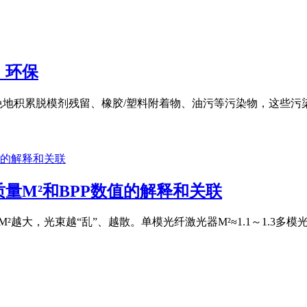
，环保
免地积累脱模剂残留、橡胶/塑料附着物、油污等污染物，这些
量M²和BPP数值的解释和关联
M²越大，光束越“乱”、越散。单模光纤激光器M²≈1.1～1.3多模光纤激