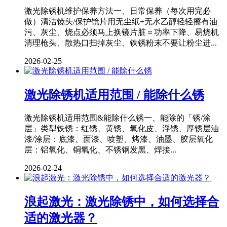
激光除锈机维护保养方法一、日常保养（每次用完必
做）清洁镜头/保护镜片用无尘纸+无水乙醇轻轻擦有油
污、灰尘、烧点必须马上换镜片脏＝功率下降、易烧机
清理枪头、散热口扫掉灰尘、铁锈粉末不要让粉尘进...
2026-02-25
激光除锈机适用范围 / 能除什么锈
激光除锈机适用范围&能除什么锈一、能除的「锈/涂
层」类型铁锈：红锈、黄锈、氧化皮、浮锈、厚锈层油
漆/涂层：底漆、面漆、喷塑、烤漆、油墨、胶层氧化
层：铝氧化、铜氧化、不锈钢发黑、焊接...
2026-02-24
浪起激光：激光除锈中，如何选择合
适的激光器？