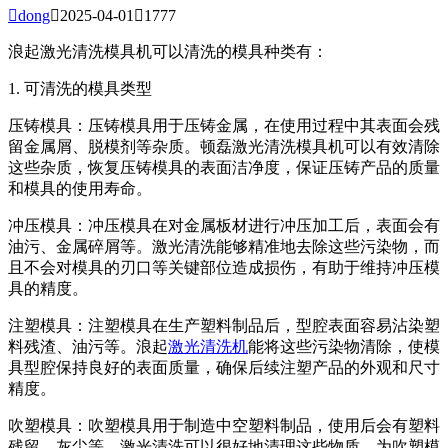

dong

2025-04-01

1777
浪起激光清洗模具机可以清洗的模具种类有：
1. 可清洗的模具类型
压铸模具：压铸模具用于压铸金属，在使用过程中其表面会残
留金属屑、脱模剂等杂质。顿磊激光清洗模具机可以有效清除
这些杂质，恢复压铸模具的表面洁净度，保证压铸产品的质量
和模具的使用寿命。
冲压模具：冲压模具在对金属板材进行冲压加工后，表面会有
油污、金属碎屑等。激光清洗能够精准地去除这些污染物，而
且不会对模具的刃口等关键部位造成损伤，有助于维持冲压模
具的精度。
注塑模具：注塑模具在生产塑料制品后，型腔表面容易沾染塑
料残渣、油污等。浪起
激光清洗机
能将这些污染物清除，使模
具型腔保持良好的表面质量，确保后续注塑产品的外观和尺寸
精度。
吹塑模具：吹塑模具用于制造中空塑料制品，使用后会有塑料
残留、灰尘等。激光清洗可以很好地清理这些物质，为吹塑模